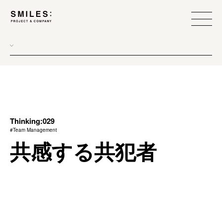
all
donew
branding
scope
Thinking:029
#Team Management
process
共感する共犯者
team management
method