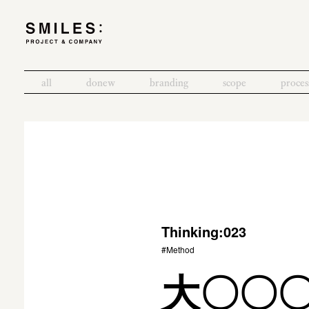
all
donew
branding
scope
proces
Thinking:023
#Method
大〇〇