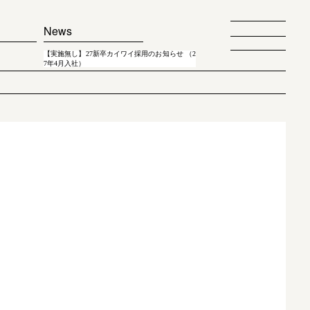
News
【実施無し】27新卒カイワイ採用のお知らせ （2
7年4月入社）