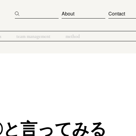
About
Contact
s
team management
method
〇と言ってみる