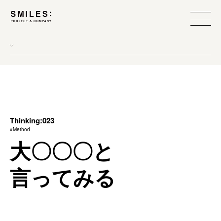
all
donew
branding
scope
Thinking:023
#Method
process
大〇〇〇と
team management
言ってみる
method