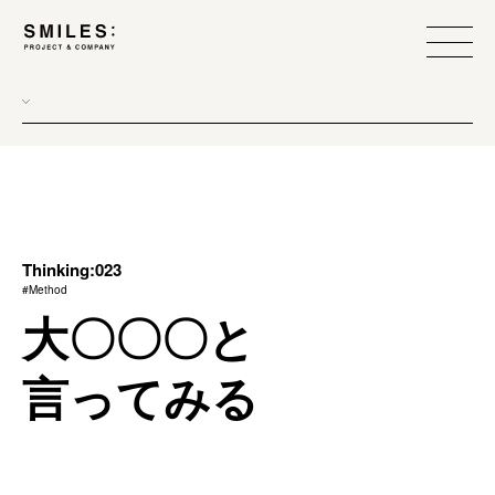
all
donew
branding
scope
Thinking:023
#Method
process
大〇〇〇と
team management
言ってみる
method