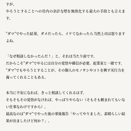
すが、
やろうとすることへの社内の余計な壁を無効化する最大の手段とも言えま
す。
”ダマ”でやった結果、ダメだったら、イケてなかったら当然上司は怒ります
よね。
「なぜ相談しなかったんだ！」と。それは当たり前です。
だからこそ”ダマ”でやるには自分の覚悟や確信が必要。起業家と一緒です。
”ダマ”でもやろうとすることが、その個人のモノサシやコトを興す実行力を
養ってくれることもある。
本当に不安になれば、きっと相談してくれるはず。
そもそもその覚悟がなければ、やっぱりやらない（そもそも頼まれてもいな
い仕事なわけですから）。
最高なのは”ダマ”でやった後の事後報告「やってやりました。素晴らしい結
果が出ましたけど何か？」。