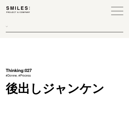
all
donew
branding
scope
Thinking:027
#Donew, #Process
process
後出しジャンケン
team management
method