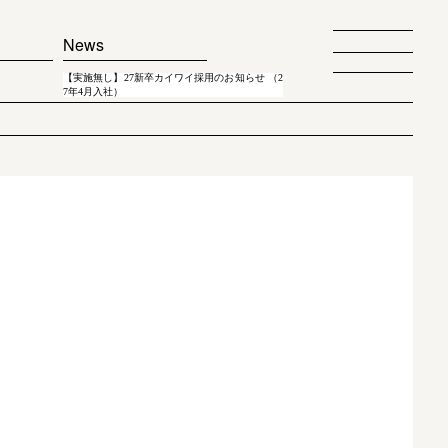
News
【実施無し】27新卒カイワイ採用のお知らせ （2
7年4月入社）
！