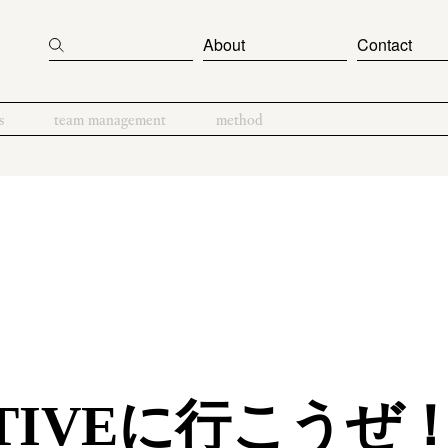
About
Contact
s
team management
method
ATIVEに行こうぜ