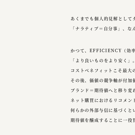
あくまでも個人的見解として
「ナラティブ＝自分事」、な
かつて、EFFICIENCY（
「より良いものをより安く」
コストベネフィットこそ最大
その後、価値の競争軸が付加
ブランド＝期待値へと移り変
ネット購買におけるリコメン
何らかの外部与信に基づくと
期待値を醸成することに一役