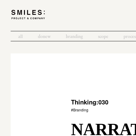
all
donew
branding
scope
proces
Thinking:030
#Branding
NARR