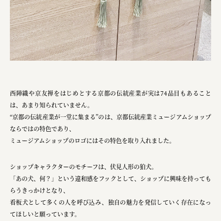
叶や豆冨 大椙食品
旭酒造株式会社
株式会社レリアン
日本出版販売株式会社
一般社団法人日本家具産業振興会、メッセフランクフルト
西陣織や京友禅をはじめとする京都の伝統産業が実は74品目もあること
は、あまり知られていません。
フードバレーとかち首都圏プロモーション実行委員会
“京都の伝統産業が一堂に集まる”のは、京都伝統産業ミュージアムショップ
ならではの特色であり、
株式会社 中華・高橋
ミュージアムショップのロゴにはその特色を取り入れました。
株式会社ITC
オクズミ商事
ショップキャラクターのモチーフは、伏見人形の狛犬。
「あの犬、何？」という違和感をフックとして、ショップに興味を持っても
学校法人加藤学園
らうきっかけとなり、
看板犬として多くの人を呼び込み、独自の魅力を発信していく存在になっ
横浜市
てほしいと願っています。