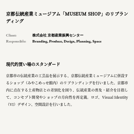
planning
京都伝統産業ミュージアム「MUSEUM SHOP」のリブラン
pr
ディング
space
Client:
株式会社 京都産業振興センター
Responsible:
Branding
,
Produce
,
Design
,
Planning
,
Space
Smiles
現代的買い場のスタンダード
Soup Stock Tokyo
100本のスプーン
京都市の伝統産業の工芸品を展示する、京都伝統産業ミュージアムに併設す
るショップ（みやこめっせ館内）のリブランディングを行いました。京都市
メッセフランクフルト ジャパン株式会社
内に点在する土産物店との差別化を図り、伝統産業の普及・紹介を目指し
て、コンセプト開発やショップの方向性を再定義。ロゴ、Visual Identity
キリンホールディングス株式会社
（VI）デザイン、空間設計を行いました。
ソロフレッシュコーヒーシステム株式会社
ピジョン株式会社
アトラス化成株式会社