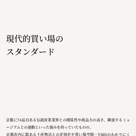
複合的な形式で実施
三國屋善五郎
福山電業株式会社
現代的買い場の
有限会社 南印度洋行
スタンダード
株式会社カタパット
なかがわの恵み活用協議会
GLASS-LAB株式会社
株式会社オカムラ
株式会社ENO.STUDIO
日本商工会議所
京都に74品目ある伝統産業業界との関係性や商品力の高さ、隣接するミュ
ユウキ食品株式会社、株式会社広明通信社
ージアムとの連動といった強みを持っていたものの、
京都市内に数ある土産物店との差別化や買い場空間・VMDのわかりにく