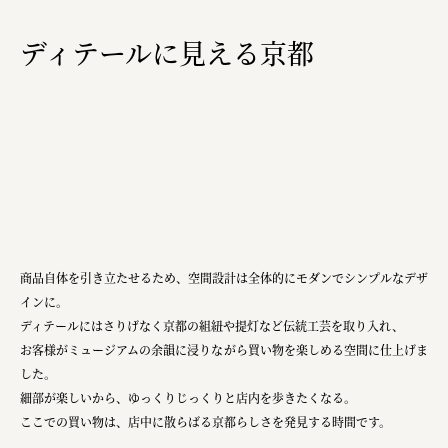
株式会社リビタ
ディテールに見える京都
宗教法人圓能寺立 若草幼稚園
株式会社 照沼
食処くさの根
株式会社クイーンピスタチオ
JR東日本クロスステーション
株式会社ハッチ
商品自体を引き立たせるため、空間設計は全体的にモダンでシンプルなデザ
株式会社リブロプラス
インに。
福島県商工会連合会
ディテールにはさりげなく京都の組紐や提灯など伝統工芸を取り入れ、
お客様がミュージアムの余韻に浸りながら買い物を楽しめる空間に仕上げま
京セラ株式会社
した。
一般社団法人手紙寺
細部が楽しいから、ゆっくりじっくりと店内を歩きたくなる。
ここでの買い物は、店中に散らばる京都らしさを発見する時間です。
土佐しらす食堂二万匹