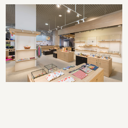
株式会社ロッテ
ourselves
一般財団法人 伝統的工芸品産業振興協会
株式会社池田泉州銀行
岡野バルブ製造株式会社
株式会社ふくや
三井不動産株式会社
有限会社 丸久商店
株式会社イソガイ
インターステラテクノロジズ株式会社
キッコーマン食品株式会社
住友化学株式会社