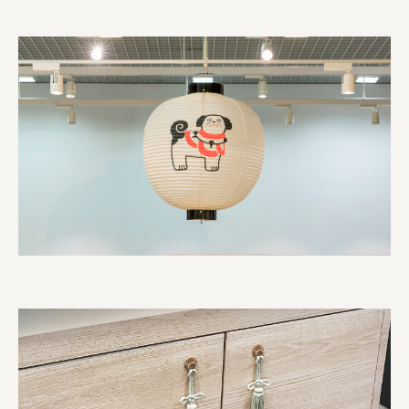
オーナークライアント 日南市／設計・施工 株式会社乃
株式会社美らイチゴ
amirisu株式会社
SPACE COTAN株式会社 / 大樹町役場企画商工課航空
クワトロ Quattro
株式会社オレンジページ​
フジ物産株式会社
ユウキ食品株式会社, 株式会社ビーツ
お茶と酒たすき
野村不動産ビルディング株式会社
大堀相馬焼陶吉郎窯
株式会社ゼロワンブースター