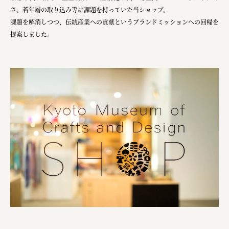
株式会社ひらく
さ、若年層の取り込み等に課題を持っていた当ショップ。
株式会社ニューテックシンセイ
課題を解消しつつ、伝統産業への貢献というブランドミッションへの回帰を
提案しました。
PALAB
株式会社ドリームプラザ
GOEMON
株式会社ヤマサン
株式会社 マツバラ
株式会社東果堂
アトラス化成
株式会社 中日ステンドアート
DEAR FRIEND'S
株式会社ポーラ