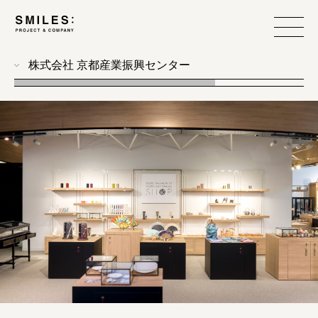
株式会社 京都産業振興センター
all
photo
workshop
food design
event
branding
produce
web
design