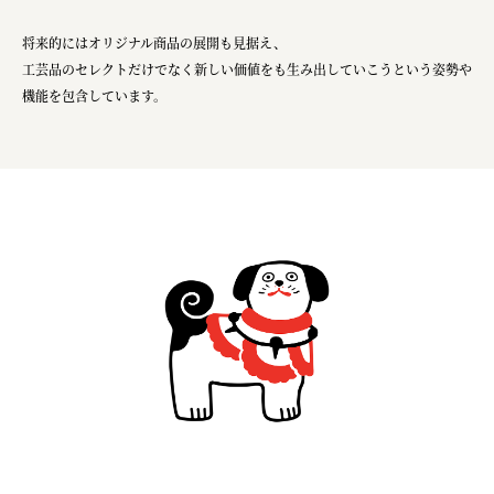
株式会社 未来ガ驚喜研究所
将来的にはオリジナル商品の展開も見据え、
Panasonic
工芸品のセレクトだけでなく新しい価値をも生み出していこうという姿勢や
江東区
機能を包含しています。
日鉄興和不動産株式会社
株式会社コスモスイニシア
株式会社亀屋万年堂