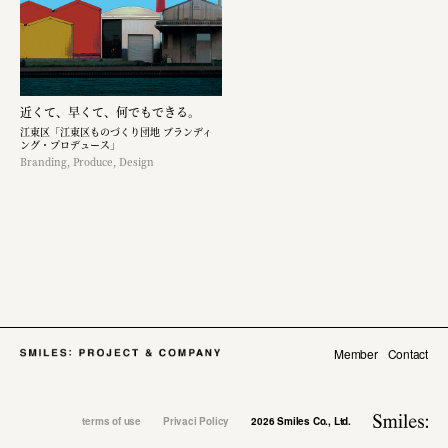
produce
web
design
近くて、早くて、何でもできる。
planning
江東区「江東区ものづくり団地 ブランディ
ング・プロデュース」
Branding, Produce, Design
pr
space
Smiles
Soup Stock Tokyo
Member
Contact
100本のスプーン
キリンホールディングス株式会社
terms of use
Privaci Policy
2026 Smiles Co., Ltd.
ソロフレッシュコーヒーシステム株式会社