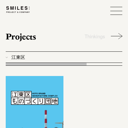
Projects
Thinkings
江東区
all
photo
workshop
food design
event
branding