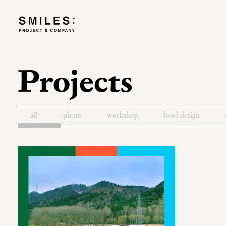
Projects
all
photo
workshop
food design