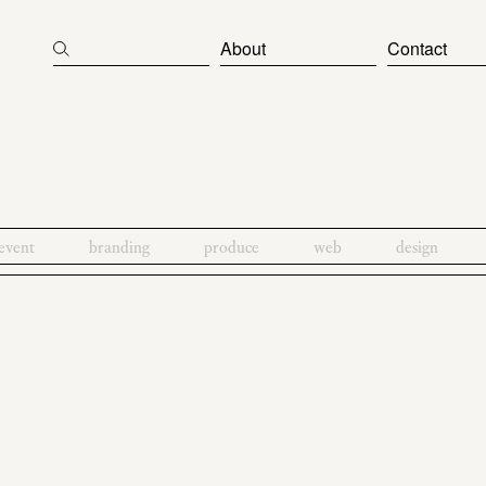
About
Contact
event
branding
produce
web
design