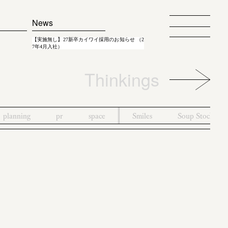
News
【実施無し】27新卒カイワイ採用のお知らせ （2
7年4月入社）
Thinkings
planning
pr
space
Smiles
Soup Stock To