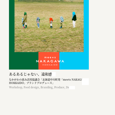
あるあるじゃない、違和感を
なかがわの恵み活用協議会「北海道中川町発「meets NAKAGAWA
HOKKAIDO」ブランドプロデュース」
Workshop, Food design, Branding, Produce, Design