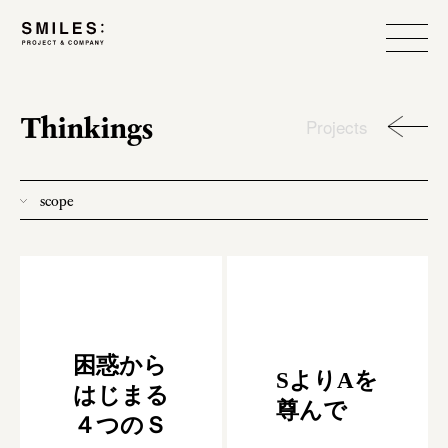
Thinkings
Projects
scope
all
donew
branding
process
困惑から
SよりAを
team management
はじまる
尊んで
４つのＳ
method