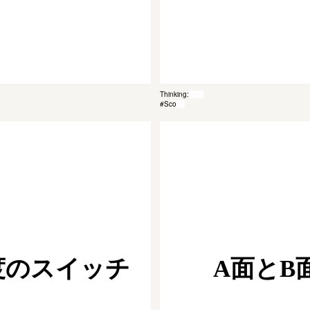
Thinking: 028
#Scope
度のスイッチ
A面とB