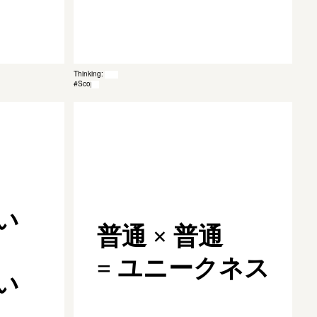
Thinking: 039
#Scope
い
普通 × 普通
= ユニークネス
い