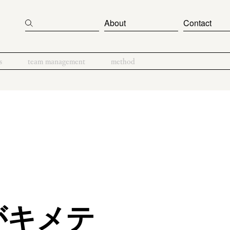
About
Contact
s
team management
method
がキメテ