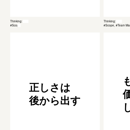
Thinking: 048
Thinking: 047
#Scope
#Scope, #Team M
正しさは
後から出す