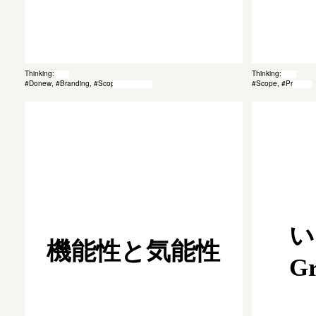
Thinking: 045
Thinking: 037
#Donew, #Branding, #Scope, #Method
#Scope, #Process
い
機能性と気能性
Gr