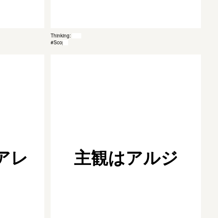
Thinking: 033
#Scope
アレ
主観はアルジ