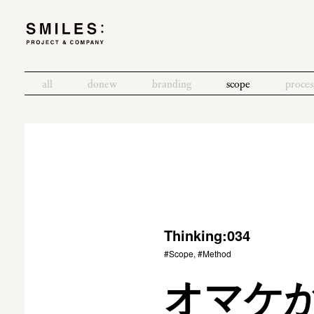
all
donew
branding
scope
proces
Thinking:034
#Scope, #Method
オマケ