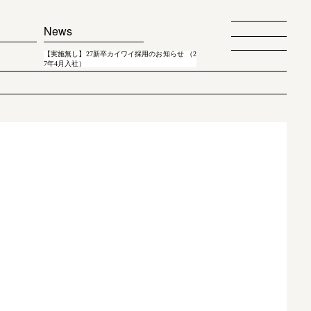
News
【実施無し】27新卒カイワイ採用のお知らせ （2
7年4月入社）