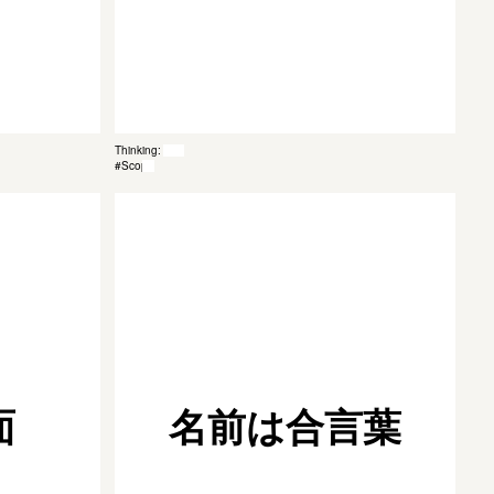
Thinking: 009
#Scope
面
名前は合言葉