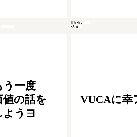
Thinking: 038
anagement
#Scope
もう一度
価値の話を
VUCAに幸
しようヨ