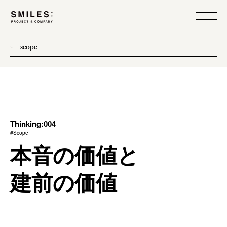
scope
all
donew
branding
process
Thinking:004
#Scope
team management
本音の価値と
method
建前の価値