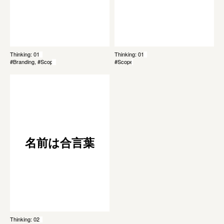
Thinking: 011
Thinking: 019
#Branding, #Scope
#Scope
名前は合言葉
Thinking: 021