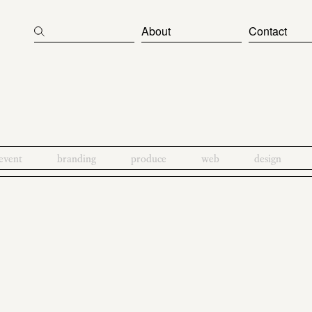
About
Contact
event
branding
produce
web
design