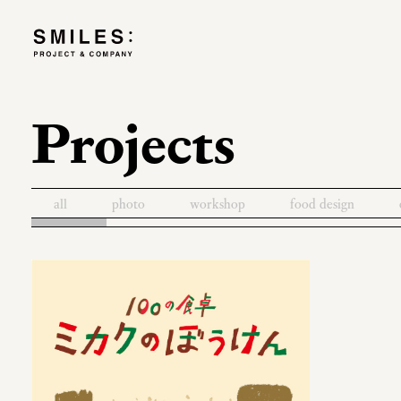
Projects
all
photo
workshop
food design