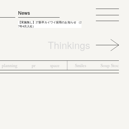
News
【実施無し】27新卒カイワイ採用のお知らせ （2
7年4月入社）
Thinkings
planning
pr
space
Smiles
Soup Stock To