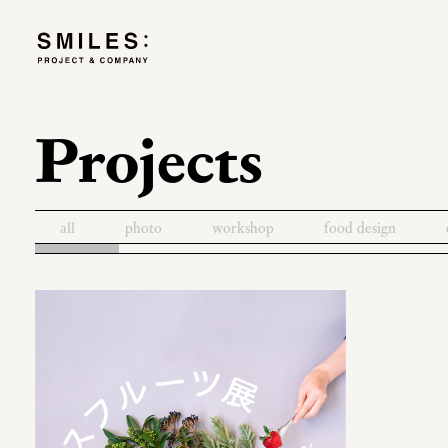
Projects
all
photo
workshop
food design