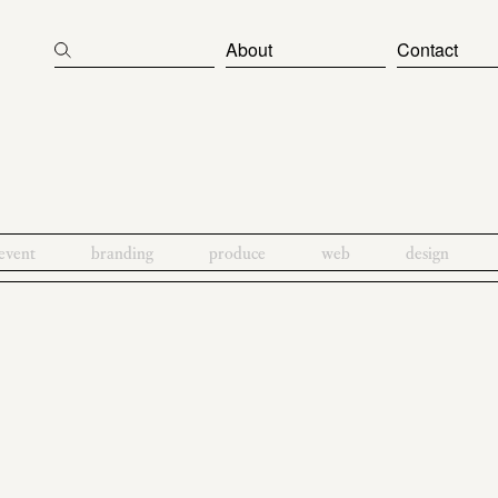
About
Contact
event
branding
produce
web
design