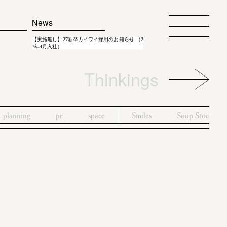
News
【実施無し】27新卒カイワイ採用のお知らせ （2
7年4月入社）
Thinkings
planning
pr
space
Smiles
Soup Stock To