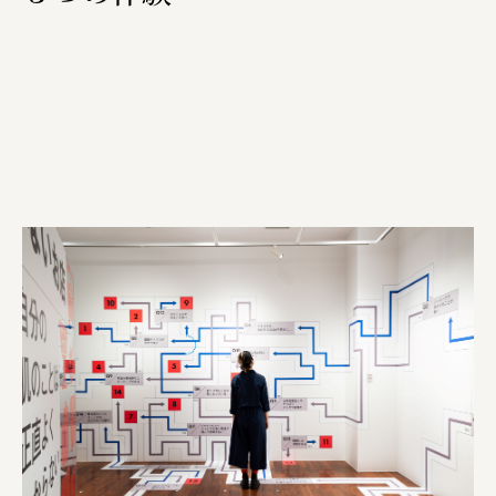
複合的な形式で実施
三國屋善五郎
福山電業株式会社
有限会社 南印度洋行
株式会社カタパット
なかがわの恵み活用協議会
GLASS-LAB株式会社
株式会社オカムラ
株式会社ENO.STUDIO
日本商工会議所
ユウキ食品株式会社、株式会社広明通信社