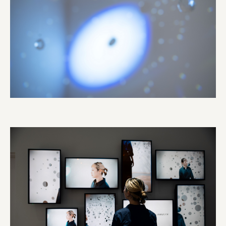
オーナークライアント 日南市／設計・施工 株式会社乃
株式会社美らイチゴ
amirisu株式会社
SPACE COTAN株式会社 / 大樹町役場企画商工課航空
クワトロ Quattro
株式会社オレンジページ​
フジ物産株式会社
ユウキ食品株式会社, 株式会社ビーツ
お茶と酒たすき
野村不動産ビルディング株式会社
大堀相馬焼陶吉郎窯
株式会社ゼロワンブースター