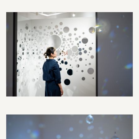
株式会社リビタ
宗教法人圓能寺立 若草幼稚園
株式会社 照沼
食処くさの根
株式会社クイーンピスタチオ
JR東日本クロスステーション
株式会社ハッチ
株式会社リブロプラス
福島県商工会連合会
京セラ株式会社
一般社団法人手紙寺
土佐しらす食堂二万匹