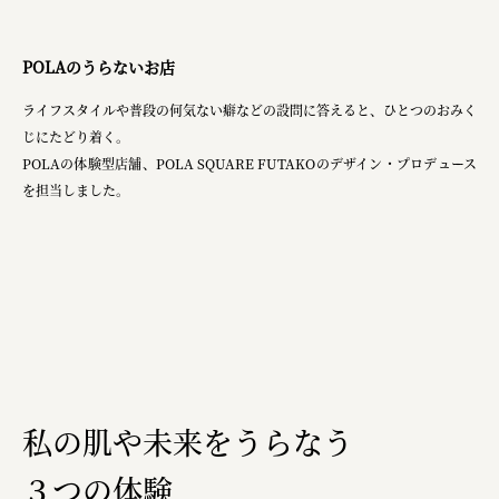
planning
pr
POLAのうらないお店
space
ライフスタイルや普段の何気ない癖などの設問に答えると、ひとつのおみく
じにたどり着く。
POLAの体験型店舗、POLA SQUARE FUTAKOのデザイン・プロデュース
を担当しました。
Smiles
Soup Stock Tokyo
100本のスプーン
メッセフランクフルト ジャパン株式会社
キリンホールディングス株式会社
ソロフレッシュコーヒーシステム株式会社
私の肌や未来をうらなう
ピジョン株式会社
３つの体験
アトラス化成株式会社