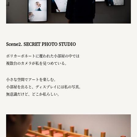
叶や豆冨 大椙食品
株式会社 京都産業振興センター
旭酒造株式会社
Scene2. SECRET PHOTO STUDIO
株式会社レリアン
ポリカーボネートに覆われた小部屋の中では
日本出版販売株式会社
複数台のカメラが私を見つめている。
一般社団法人日本家具産業振興会、メッセフランクフルト
小さな空間でアートを楽しむ。
フードバレーとかち首都圏プロモーション実行委員会
小部屋を出ると、ディスプレイには私の写真。
株式会社 中華・高橋
無意識だけど、どこか私らしい。
株式会社ITC
オクズミ商事
学校法人加藤学園