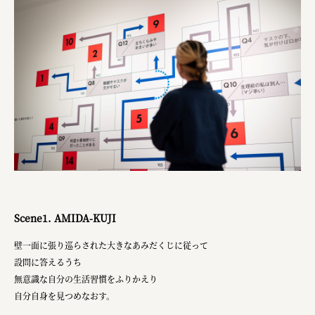
株式会社ロッテ
ourselves
一般財団法人 伝統的工芸品産業振興協会
株式会社池田泉州銀行
岡野バルブ製造株式会社
株式会社ふくや
三井不動産株式会社
有限会社 丸久商店
Scene1. AMIDA-KUJI
株式会社イソガイ
壁一面に張り巡らされた大きなあみだくじに従って
インターステラテクノロジズ株式会社
設問に答えるうち
キッコーマン食品株式会社
無意識な自分の生活習慣をふりかえり
自分自身を見つめなおす。
住友化学株式会社