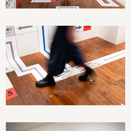
株式会社ひらく
株式会社ニューテックシンセイ
PALAB
株式会社ドリームプラザ
GOEMON
株式会社ヤマサン
株式会社 マツバラ
株式会社東果堂
アトラス化成
株式会社 中日ステンドアート
DEAR FRIEND'S
株式会社ポーラ