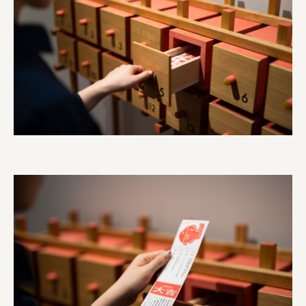
横浜市
株式会社 未来ガ驚喜研究所
Panasonic
江東区
日鉄興和不動産株式会社
株式会社コスモスイニシア
株式会社亀屋万年堂