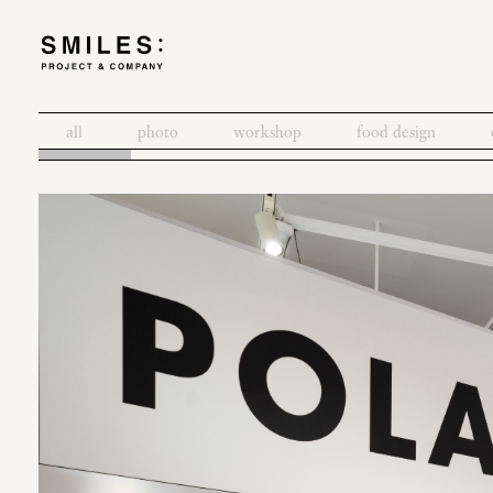
all
photo
workshop
food design