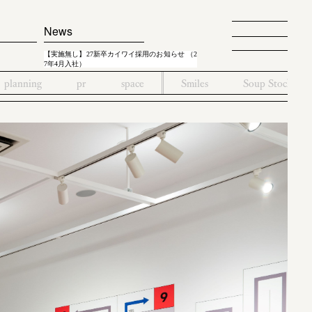
News
【実施無し】27新卒カイワイ採用のお知らせ （2
7年4月入社）
planning
pr
space
Smiles
Soup Stock To