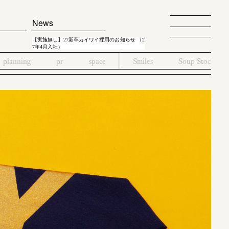
News
【実施無し】27新卒カイワイ採用のお知らせ （2
7年4月入社）
planning
pr
space
Smiles
Soup Stock To