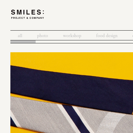
all
photo
workshop
food design