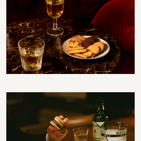
叶や豆冨 大椙食品
株式会社 京都産業振興センター
旭酒造株式会社
株式会社レリアン
日本出版販売株式会社
一般社団法人日本家具産業振興会、メッセフランクフルト
フードバレーとかち首都圏プロモーション実行委員会
株式会社 中華・高橋
株式会社ITC
オクズミ商事
学校法人加藤学園