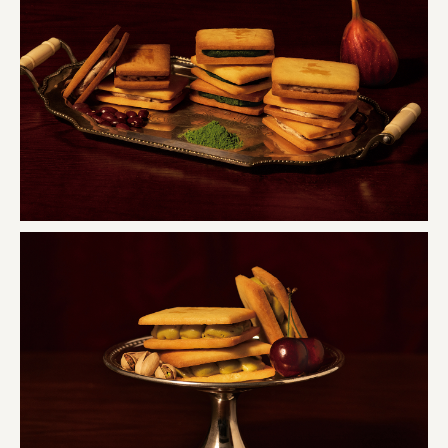
株式会社リビタ
宗教法人圓能寺立 若草幼稚園
株式会社 照沼
食処くさの根
株式会社クイーンピスタチオ
JR東日本クロスステーション
株式会社ハッチ
株式会社リブロプラス
福島県商工会連合会
京セラ株式会社
一般社団法人手紙寺
土佐しらす食堂二万匹