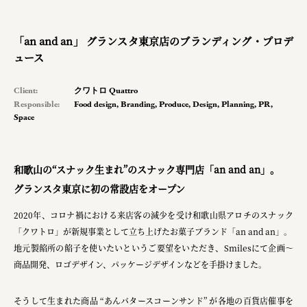
planning
pr
「an and an」 グランスタ東京店のブランディング・プロデ
ュース
space
Client:
クワトロ Quattro
Responsible:
Food design
,
Branding
,
Produce
,
Design
,
Planning
,
PR
,
Space
Smiles
Soup Stock Tokyo
和歌山の“スナック生まれ”のスナック専門店「an and an」。
100本のスプーン
グランスタ東京に初の常設店をオープン
メッセフランクフルト ジャパン株式会社
2020年、コロナ禍における来店客の減少を受け和歌山県アロチのスナック
キリンホールディングス株式会社
「クワトロ」が新規事業として立ち上げたお菓子ブランド「an and an」。
地元製餡所の餡子を使いたいというご要望をいただき、Smilesにて企画〜
ソロフレッシュコーヒーシステム株式会社
商品開発、ロゴデザイン、パッケージデザインなどを手掛けました。
ピジョン株式会社
そうして生まれた商品 “あんバタースコーンサンド” が各地の百貨店催事を
アトラス化成株式会社