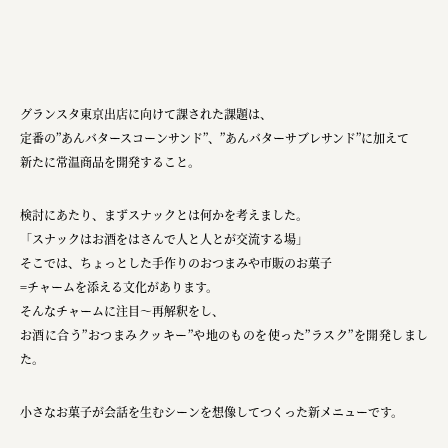
株式会社ひらく
株式会社ニューテックシンセイ
PALAB
グランスタ東京出店に向けて課された課題は、
株式会社ドリームプラザ
定番の”あんバタースコーンサンド”、”あんバターサブレサンド”に加えて
GOEMON
新たに常温商品を開発すること。
株式会社ヤマサン
検討にあたり、まずスナックとは何かを考えました。
株式会社 マツバラ
「スナックはお酒をはさんで人と人とが交流する場」
そこでは、ちょっとした手作りのおつまみや市販のお菓子
株式会社東果堂
=チャームを添える文化があります。
アトラス化成
そんなチャームに注目〜再解釈をし、
お酒に合う”おつまみクッキー”や地のものを使った”ラスク”を開発しまし
株式会社 中日ステンドアート
た。
DEAR FRIEND'S
小さなお菓子が会話を生むシーンを想像してつくった新メニューです。
株式会社ポーラ