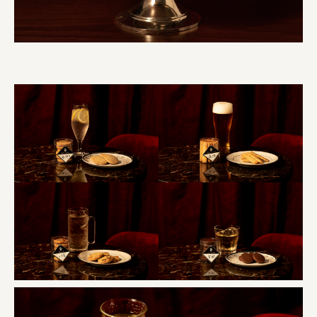
オーナークライアント 日南市／設計・施工 株式会社乃
株式会社美らイチゴ
amirisu株式会社
SPACE COTAN株式会社 / 大樹町役場企画商工課航空
クワトロ Quattro
株式会社オレンジページ​
フジ物産株式会社
ユウキ食品株式会社, 株式会社ビーツ
お茶と酒たすき
野村不動産ビルディング株式会社
大堀相馬焼陶吉郎窯
株式会社ゼロワンブースター