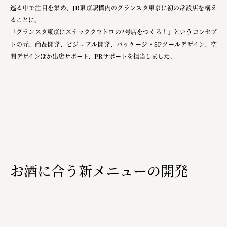
巡る中で注目を集め、JR東京駅構内のグランスタ東京に初の常設店を構え
複合的な形式で実施
ることに。
「グランスタ東京にスナッククワトロの2号店をつくる！」というコンセプ
三國屋善五郎
トの元、商品開発、ビジュアル開発、パッケージ・SPツールデザイン、空
福山電業株式会社
間デザインほか出店サポート、PRサポートを担当しました。
有限会社 南印度洋行
株式会社カタパット
なかがわの恵み活用協議会
GLASS-LAB株式会社
株式会社オカムラ
お酒に合う新メニュー​の開発
株式会社ENO.STUDIO
日本商工会議所
ユウキ食品株式会社、株式会社広明通信社