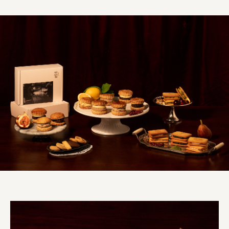
株式会社ロッテ
ourselves
一般財団法人 伝統的工芸品産業振興協会
株式会社池田泉州銀行
岡野バルブ製造株式会社
株式会社ふくや
三井不動産株式会社
有限会社 丸久商店
株式会社イソガイ
インターステラテクノロジズ株式会社
キッコーマン食品株式会社
住友化学株式会社