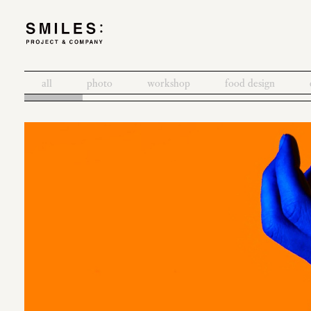
all
photo
workshop
food design