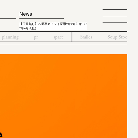
News
【実施無し】27新卒カイワイ採用のお知らせ （2
7年4月入社）
planning
pr
space
Smiles
Soup Stock To