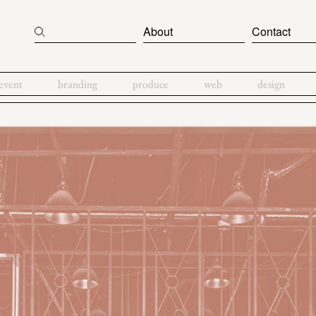
About
Contact
event
branding
produce
web
design