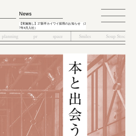
News
【実施無し】27新卒カイワイ採用のお知らせ （2
7年4月入社）
planning
pr
space
Smiles
Soup Stock To