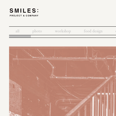
all
photo
workshop
food design