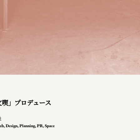
文喫」プロデュース
社
eb
,
Design
,
Planning
,
PR
,
Space