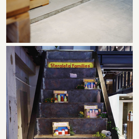
株式会社 京都産業振興センター
旭酒造株式会社
株式会社レリアン
日本出版販売株式会社
一般社団法人日本家具産業振興会、メッセフランクフルト
フードバレーとかち首都圏プロモーション実行委員会
株式会社 中華・高橋
株式会社ITC
オクズミ商事
学校法人加藤学園
横浜市