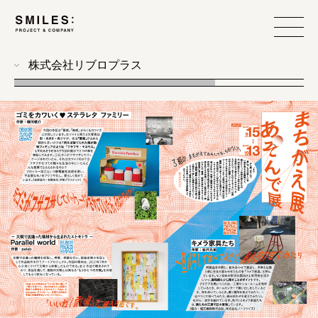
株式会社リブロプラス
all
photo
workshop
food design
event
branding
produce
web
design