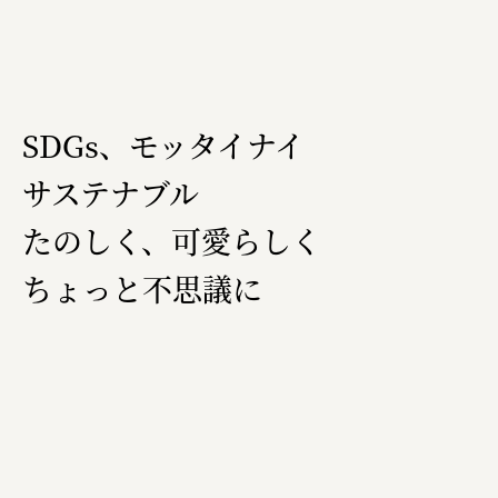
複合的な形式で実施
三國屋善五郎
福山電業株式会社
SDGs、モッタイナイ
有限会社 南印度洋行
サステナブル
株式会社カタパット
たのしく、可愛らしく
なかがわの恵み活用協議会
ちょっと不思議に
GLASS-LAB株式会社
株式会社オカムラ
株式会社ENO.STUDIO
日本商工会議所
ユウキ食品株式会社、株式会社広明通信社