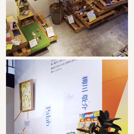
株式会社ロッテ
ourselves
一般財団法人 伝統的工芸品産業振興協会
株式会社池田泉州銀行
岡野バルブ製造株式会社
株式会社ふくや
三井不動産株式会社
有限会社 丸久商店
株式会社イソガイ
インターステラテクノロジズ株式会社
キッコーマン食品株式会社
住友化学株式会社