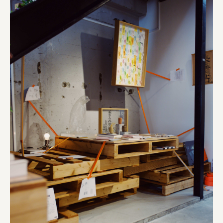
株式会社美らイチゴ
amirisu株式会社
SPACE COTAN株式会社 / 大樹町役場企画商工課航空
クワトロ Quattro
株式会社オレンジページ​
フジ物産株式会社
ユウキ食品株式会社, 株式会社ビーツ
お茶と酒たすき
野村不動産ビルディング株式会社
大堀相馬焼陶吉郎窯
株式会社ゼロワンブースター
叶や豆冨 大椙食品