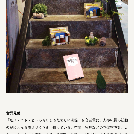
株式会社 未来ガ驚喜研究所
Panasonic
江東区
日鉄興和不動産株式会社
株式会社コスモスイニシア
株式会社亀屋万年堂
岩沢兄弟
「モノ・コト・ヒトのおもしろたのしい関係」を合言葉に、人や組織の活動
の足場となる拠点づくりを手掛けている。空間・家具などの立体物設計、コ