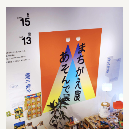
株式会社ひらく
株式会社ニューテックシンセイ
PALAB
株式会社ドリームプラザ
GOEMON
株式会社ヤマサン
株式会社 マツバラ
株式会社東果堂
アトラス化成
株式会社 中日ステンドアート
DEAR FRIEND'S
株式会社ポーラ