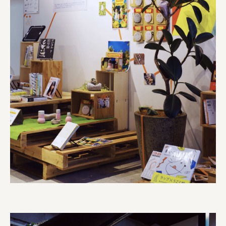
株式会社リビタ
宗教法人圓能寺立 若草幼稚園
株式会社 照沼
食処くさの根
株式会社クイーンピスタチオ
JR東日本クロスステーション
株式会社ハッチ
福島県商工会連合会
京セラ株式会社
一般社団法人手紙寺
土佐しらす食堂二万匹
オーナークライアント 日南市／設計・施工 株式会社乃