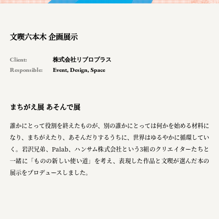
planning
pr
文喫六本木 企画展示
space
Client:
株式会社リブロプラス
Responsible:
Event
,
Design
,
Space
Smiles
Soup Stock Tokyo
まちがえ展 あそんで展
100本のスプーン
誰かにとって役割を終えたものが、別の誰かにとっては何かを始める材料に
なり、まちがえたり、あそんだりするうちに、世界はゆるやかに循環してい
メッセフランクフルト ジャパン株式会社
く。岩沢兄弟、Palab、ハンサム株式会社という3組のクリエイターたちと
キリンホールディングス株式会社
一緒に「ものの新しい使い道」を考え、表現した作品と文喫が選んだ本の
展示をプロデュースしました。
ソロフレッシュコーヒーシステム株式会社
ピジョン株式会社
アトラス化成株式会社