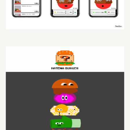
株式会社美らイチゴ
amirisu株式会社
SPACE COTAN株式会社 / 大樹町役場企画商工課航空
クワトロ Quattro
株式会社オレンジページ​
フジ物産株式会社
ユウキ食品株式会社, 株式会社ビーツ
お茶と酒たすき
野村不動産ビルディング株式会社
大堀相馬焼陶吉郎窯
株式会社ゼロワンブースター
叶や豆冨 大椙食品