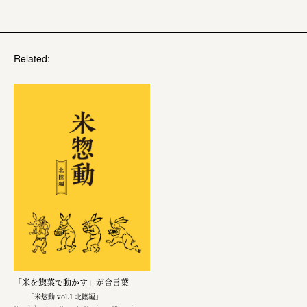
Related:
「米を惣菜で動かす」が合言葉
「米惣動 vol.1 北陸編」