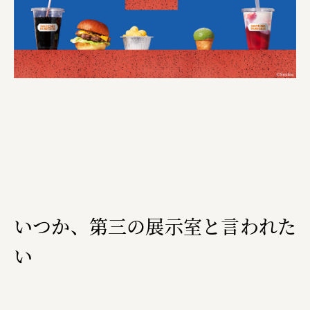
三國屋善五郎
福山電業株式会社
有限会社 南印度洋行
株式会社カタパット
なかがわの恵み活用協議会
GLASS-LAB株式会社
株式会社オカムラ
株式会社ENO.STUDIO
いつか、第三の展示室と言われた
日本商工会議所
い
ユウキ食品株式会社、株式会社広明通信社
株式会社ひらく