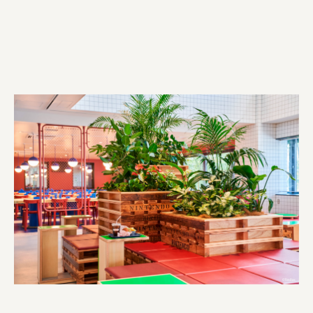
株式会社ニューテックシンセイ
PALAB
株式会社ドリームプラザ
GOEMON
株式会社ヤマサン
株式会社 マツバラ
株式会社東果堂
アトラス化成
株式会社 中日ステンドアート
DEAR FRIEND'S
株式会社ポーラ
株式会社ロッテ