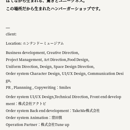
はてなから生まれる、驚きとユニークネス。
この場所だから生まれたハンバーガーショップです。
client:
Location: ニンテンドーミュージアム
Business development, Creative Direction,
Project Management, Art Direction,Food Design,
Uniform Direction, Design, Space Design Direction,
Order system Character Design, UI/UX Design, Communication Desi
gn,
PR , Plannning , Copywriting：Smiles
Order system UI/UX Design,Technical Direction, Front end develop
ment：株式会社アクトビ
Order system Back end development：TakeMe株式会社
Order system Animation：窪田慎
Operation Partner：株式会社Tune up