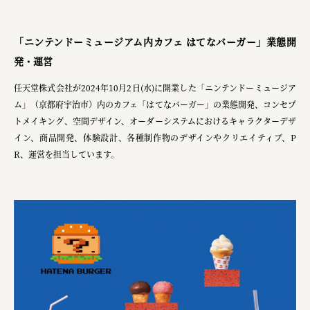
planning
pr
「ニンテンドーミュージアム内カフェ はてなバーガー」業態開
発・運営
space
任天堂株式会社が2024年10月2日(水)に開業した「ニンテンドーミュージア
ム」（京都府宇治市）内のカフェ「はてなバーガー」の業態開発、コンセプ
Smiles
トメイキング、空間デザイン、オーダーシステムにおけるキャラクターデザ
イン、商品開発、体験設計、各種制作物のデザインやクリエイティブ、P
Soup Stock Tokyo
R、運営を担当しています。
100本のスプーン
キリンホールディングス株式会社
ソロフレッシュコーヒーシステム株式会社
ピジョン株式会社
アトラス化成株式会社
複合的な形式で実施