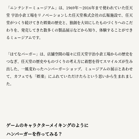
ourselves
「ニンテンドーミュージアム」は、1969年～2016年まで使われていた任天
一般財団法人 伝統的工芸品産業振興協会
堂 宇治小倉工場をリノベーションした任天堂株式会社の広報施設で、任天
堂がつくり続けてきた娯楽の歴史と、独創を大切にしたものづくりへのこだ
株式会社池田泉州銀行
わりを、発売してきた数多くの製品展示などから知り、体験することができ
るミュージアムです。
岡野バルブ製造株式会社
株式会社ふくや
「はてなバーガー」は、店舗空間の端々に任天堂宇治小倉工場からの歴史を
つなぎ、任天堂の歴史やものづくりの考え方に着想を得てスマイルズが生み
三井不動産株式会社
出した、一風変わったハンバーガーショップ。ミュージアムの展示とあわせ
有限会社 丸久商店
て、カフェでも「娯楽」にふれていただけたらという思いから生まれまし
た。
株式会社イソガイ
インターステラテクノロジズ株式会社
キッコーマン食品株式会社
住友化学株式会社
ゲームのキャラクターメイキングのように
株式会社リビタ
ハンバーガーを作ってみる？