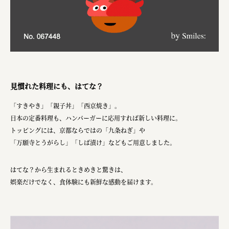
株式会社 京都産業振興センター
旭酒造株式会社
株式会社レリアン
日本出版販売株式会社
見慣れた料理にも、はてな？
一般社団法人日本家具産業振興会、メッセフランクフルト
「すきやき」「親子丼」「西京焼き」。
フードバレーとかち首都圏プロモーション実行委員会
日本の定番料理も、ハンバーガーに応用すれば新しい料理に。
トッピングには、京都ならではの「九条ねぎ」や
株式会社 中華・高橋
「万願寺とうがらし」「しば漬け」などもご用意しました。
株式会社ITC
はてな？から生まれるときめきと驚きは、
オクズミ商事
娯楽だけでなく、食体験にも新鮮な感動を届けます。
学校法人加藤学園
横浜市