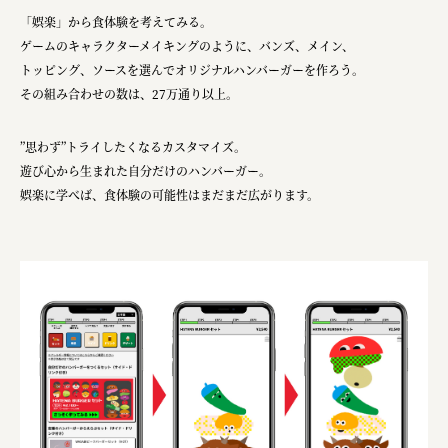
宗教法人圓能寺立 若草幼稚園
「娯楽」から食体験を考えてみる。
ゲームのキャラクターメイキングのように、バンズ、メイン、
株式会社 照沼
トッピング、ソースを選んでオリジナルハンバーガーを作ろう。
食処くさの根
その組み合わせの数は、27万通り以上。
株式会社クイーンピスタチオ
”思わず”トライしたくなるカスタマイズ。
JR東日本クロスステーション
遊び心から生まれた自分だけのハンバーガー。
娯楽に学べば、食体験の可能性はまだまだ広がります。
株式会社ハッチ
株式会社リブロプラス
福島県商工会連合会
京セラ株式会社
一般社団法人手紙寺
土佐しらす食堂二万匹
オーナークライアント 日南市／設計・施工 株式会社乃