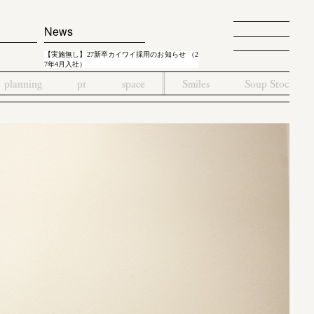
News
【実施無し】27新卒カイワイ採用のお知らせ （2
7年4月入社）
planning
pr
space
Smiles
Soup Stock To