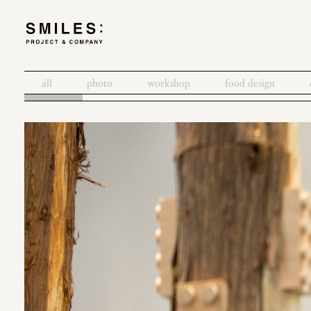
all
photo
workshop
food design