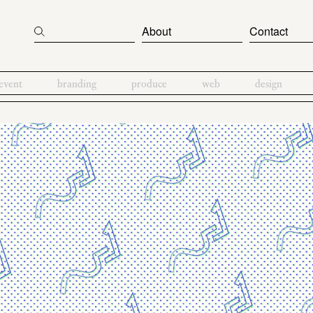
About
Contact
event
branding
produce
web
design