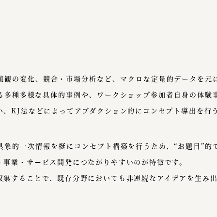
値観の変化、競合・市場分析など、マクロな定量的データを元
る多種多様な具体的事例や、ワークショップ参加者自身の体験事
い、KJ法などによってアブダクション的にコンセプト導出を行
具象的一次情報を梃にコンセプト構築を行うため、“お題目”的
・事業・サービス開発につながりやすいのが特徴です。
収集することで、既存分野においても非連続なアイデアを生み