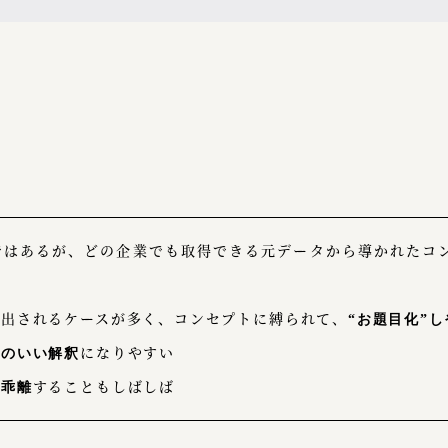
る
ではあるが、どの企業でも取得できる元データから導かれたコ
み出されるケースが多く、コンセプトに縛られて、
“お題目化”
になりやすい
合のいい解釈
することもしばしば
と乖離