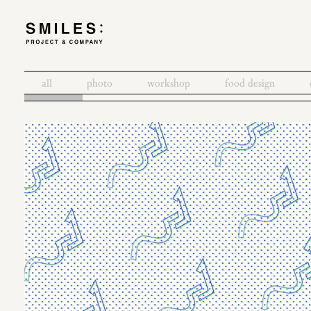
all
photo
workshop
food design