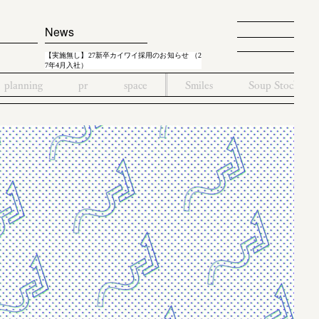
News
【実施無し】27新卒カイワイ採用のお知らせ （2
7年4月入社）
planning
pr
space
Smiles
Soup Stock To