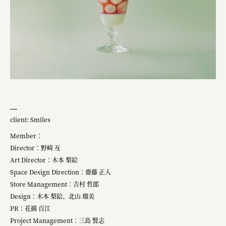
client: Smiles
Member：
Director：野崎 亙
Art Director：木本 梨絵
Space Design Direction：齋藤 正人
Store Management：吉村 哲郎
Design：木本 梨絵、北山 瑠美
PR：花摘 百江
Project Management：三島 賢志