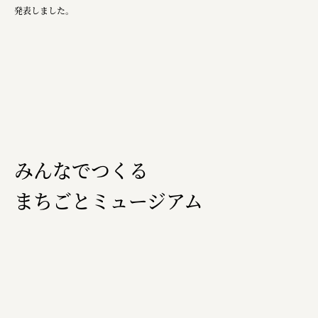
発表しました。
三國屋善五郎
福山電業株式会社
有限会社 南印度洋行
株式会社カタパット
なかがわの恵み活用協議会
GLASS-LAB株式会社
みんなでつくる
株式会社オカムラ
まちごとミュージアム
株式会社ENO.STUDIO
日本商工会議所
ユウキ食品株式会社、株式会社広明通信社