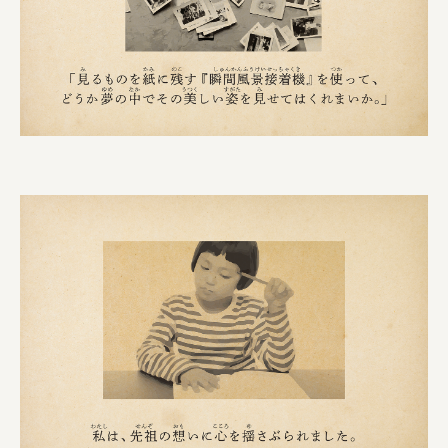
株式会社 京都産業振興センター
旭酒造株式会社
株式会社レリアン
日本出版販売株式会社
一般社団法人日本家具産業振興会、メッセフランクフルト
フードバレーとかち首都圏プロモーション実行委員会
株式会社 中華・高橋
株式会社ITC
オクズミ商事
学校法人加藤学園
横浜市