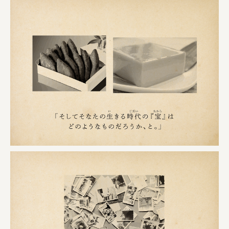
株式会社美らイチゴ
amirisu株式会社
SPACE COTAN株式会社 / 大樹町役場企画商工課航空
クワトロ Quattro
株式会社オレンジページ​
フジ物産株式会社
ユウキ食品株式会社, 株式会社ビーツ
お茶と酒たすき
野村不動産ビルディング株式会社
大堀相馬焼陶吉郎窯
株式会社ゼロワンブースター
叶や豆冨 大椙食品