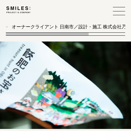
オーナークライアント 日南市／設計・施工 株式会社乃
all
photo
workshop
food design
event
branding
produce
web
design