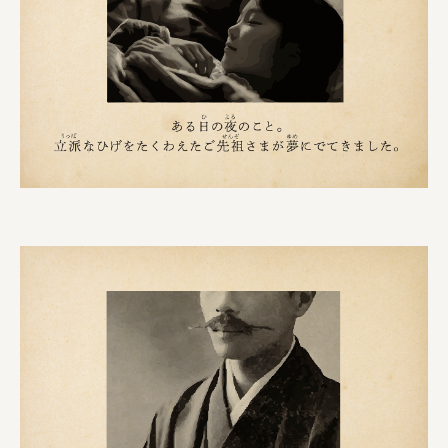
株式会社ロッテ
ourselves
一般財団法人 伝統的工芸品産業振興協会
株式会社池田泉州銀行
岡野バルブ製造株式会社
株式会社ふくや
三井不動産株式会社
有限会社 丸久商店
株式会社イソガイ
インターステラテクノロジズ株式会社
キッコーマン食品株式会社
住友化学株式会社