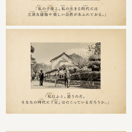
株式会社リビタ
宗教法人圓能寺立 若草幼稚園
株式会社 照沼
食処くさの根
株式会社クイーンピスタチオ
JR東日本クロスステーション
株式会社ハッチ
株式会社リブロプラス
福島県商工会連合会
京セラ株式会社
一般社団法人手紙寺
土佐しらす食堂二万匹