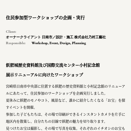
planning
pr
住民参加型ワークショップの企画・実行
space
Client:
オーナークライアント 日南市／設計・施工 株式会社乃村工藝社
Responsible:
Workshop
,
Event
,
Design
,
Planning
Smiles
Soup Stock Tokyo
飫肥城歴史資料館及び国際交流センター小村記念館
100本のスプーン
展示リニューアルに向けたワークショップ
キリンホールディングス株式会社
宮崎県日南市中央部に位置する飫肥の歴史資料館と小村記念館のリニューア
ルにあたって、住民参加のワークショップを企画実行しました。
ソロフレッシュコーヒーシステム株式会社
夏休みに飫肥のモノやコト、風景など、誰かに紹介したくなる「お宝」を探
ピジョン株式会社
すイベントを開催。
参加した子どもたちは、その場で印刷ができるインスタントカメラを片手に
アトラス化成株式会社
地区内を散策し、自分たちの目線で飫肥の魅力を切り取ります。
見つけたお宝は撮影し、その場で写真を収集。それぞれのイチオシのお宝も
複合的な形式で実施