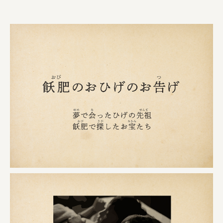
株式会社ひらく
株式会社ニューテックシンセイ
PALAB
株式会社ドリームプラザ
GOEMON
株式会社ヤマサン
株式会社 マツバラ
株式会社東果堂
アトラス化成
株式会社 中日ステンドアート
DEAR FRIEND'S
株式会社ポーラ