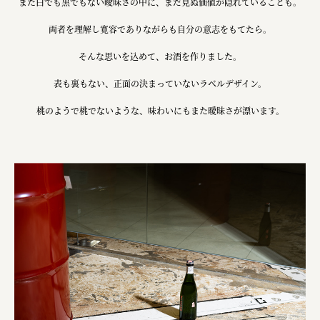
また白でも黒でもない曖昧さの中に、まだ見ぬ価値が隠れていることも。
ourselves
両者を理解し寛容でありながらも自分の意志をもてたら。
一般財団法人 伝統的工芸品産業振興協会
そんな思いを込めて、お酒を作りました。
株式会社池田泉州銀行
表も裏もない、正面の決まっていないラベルデザイン。
岡野バルブ製造株式会社
桃のようで桃でないような、味わいにもまた曖昧さが漂います。
株式会社ふくや
三井不動産株式会社
有限会社 丸久商店
株式会社イソガイ
インターステラテクノロジズ株式会社
キッコーマン食品株式会社
住友化学株式会社
株式会社リビタ