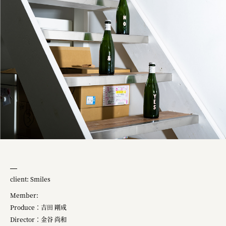
client: Smiles
Member:
Produce：吉田 剛成
Director：金谷 尚和