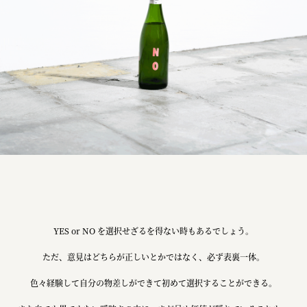
株式会社ニューテックシンセイ
PALAB
株式会社ドリームプラザ
GOEMON
株式会社ヤマサン
株式会社 マツバラ
株式会社東果堂
アトラス化成
株式会社 中日ステンドアート
YES or NO を選択せざるを得ない時もあるでしょう。
DEAR FRIEND'S
ただ、意見はどちらが正しいとかではなく、必ず表裏一体。
株式会社ポーラ
色々経験して自分の物差しができて初めて選択することができる。
株式会社ロッテ