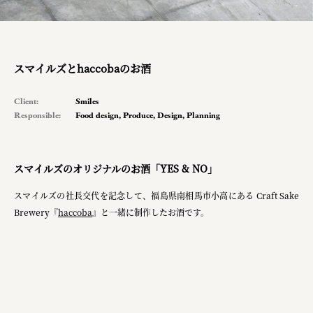
planning
pr
スマイルズとhaccobaのお酒
space
Client:
Smiles
Responsible:
Food design
,
Produce
,
Design
,
Planning
Soup Stock Tokyo
100本のスプーン
スマイルズのオリジナルのお酒「YES & NO」
キリンホールディングス株式会社
スマイルズの社長交代を記念して、福島県南相馬市小高にある Craft Sake
ソロフレッシュコーヒーシステム株式会社
Brewery『
haccoba
』と一緒に制作したお酒です。
ピジョン株式会社
アトラス化成株式会社
複合的な形式で実施
三國屋善五郎