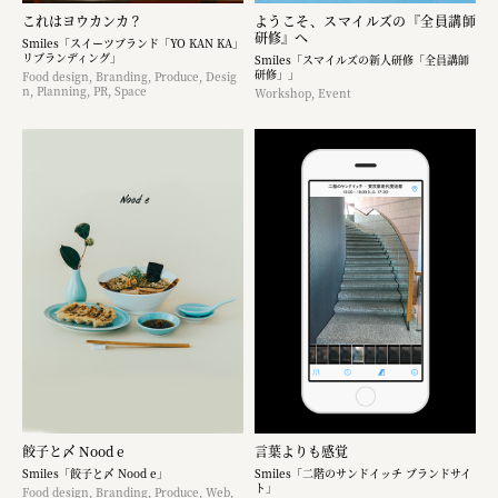
これはヨウカンカ？
ようこそ、スマイルズの『全員講師
研修』へ
Smiles「スイーツブランド「YO KAN KA」
リブランディング」
Smiles「スマイルズの新人研修「全員講師
研修」」
Food design, Branding, Produce, Desig
n, Planning, PR, Space
Workshop, Event
餃子と〆 Nood e
言葉よりも感覚
Smiles「餃子と〆 Nood e」
Smiles「二階のサンドイッチ ブランドサイ
ト」
Food design, Branding, Produce, Web,