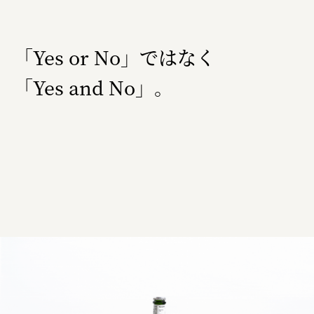
福山電業株式会社
有限会社 南印度洋行
「Yes or No」ではなく
株式会社カタパット
「Yes and No」。
なかがわの恵み活用協議会
GLASS-LAB株式会社
株式会社オカムラ
株式会社ENO.STUDIO
日本商工会議所
ユウキ食品株式会社、株式会社広明通信社
株式会社ひらく