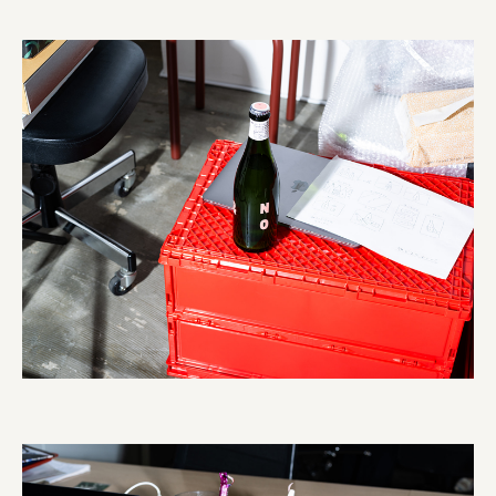
株式会社 京都産業振興センター
旭酒造株式会社
株式会社レリアン
日本出版販売株式会社
一般社団法人日本家具産業振興会、メッセフランクフルト
フードバレーとかち首都圏プロモーション実行委員会
株式会社 中華・高橋
株式会社ITC
オクズミ商事
学校法人加藤学園
横浜市