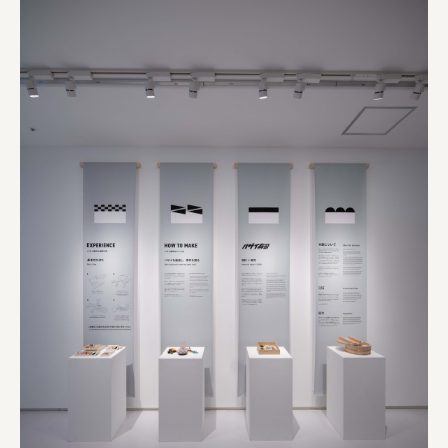
オーナークライアント 日南市／設計・施工 株式会社乃
株式会社美らイチゴ
amirisu株式会社
SPACE COTAN株式会社 / 大樹町役場企画商工課航空
クワトロ Quattro
株式会社オレンジページ​
フジ物産株式会社
ユウキ食品株式会社, 株式会社ビーツ
お茶と酒たすき
野村不動産ビルディング株式会社
大堀相馬焼陶吉郎窯
株式会社ゼロワンブースター