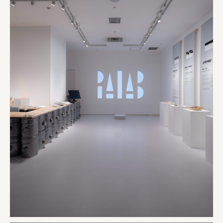
株式会社リビタ
宗教法人圓能寺立 若草幼稚園
株式会社 照沼
食処くさの根
株式会社クイーンピスタチオ
JR東日本クロスステーション
株式会社ハッチ
株式会社リブロプラス
福島県商工会連合会
京セラ株式会社
一般社団法人手紙寺
土佐しらす食堂二万匹