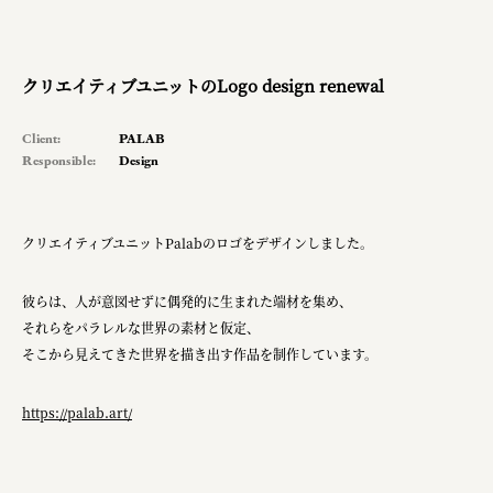
planning
pr
クリエイティブユニットのLogo design renewal
space
Client:
PALAB
Responsible:
Design
Smiles
Soup Stock Tokyo
クリエイティブユニットPalabのロゴをデザインしました。
100本のスプーン
彼らは、人が意図せずに偶発的に生まれた端材を集め、
キリンホールディングス株式会社
それらをパラレルな世界の素材と仮定、
そこから見えてきた世界を描き出す作品を制作しています。
ソロフレッシュコーヒーシステム株式会社
ピジョン株式会社
https://palab.art/
アトラス化成株式会社
複合的な形式で実施