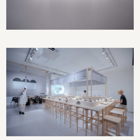
叶や豆冨 大椙食品
株式会社 京都産業振興センター
旭酒造株式会社
株式会社レリアン
日本出版販売株式会社
一般社団法人日本家具産業振興会、メッセフランクフルト
フードバレーとかち首都圏プロモーション実行委員会
株式会社 中華・高橋
株式会社ITC
オクズミ商事
学校法人加藤学園