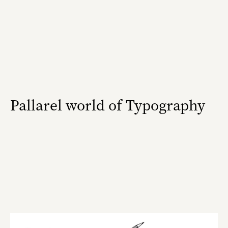
三國屋善五郎
福山電業株式会社
有限会社 南印度洋行
株式会社カタパット
なかがわの恵み活用協議会
Pallarel world of Typography
GLASS-LAB株式会社
株式会社オカムラ
株式会社ENO.STUDIO
日本商工会議所
ユウキ食品株式会社、株式会社広明通信社