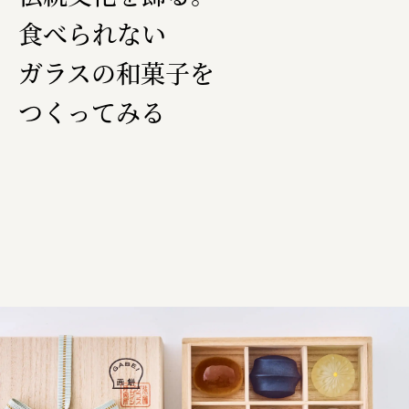
株式会社ロッテ
食べられない
ourselves
ガラスの和菓子を
一般財団法人 伝統的工芸品産業振興協会
つくってみる
株式会社池田泉州銀行
岡野バルブ製造株式会社
株式会社ふくや
三井不動産株式会社
有限会社 丸久商店
株式会社イソガイ
インターステラテクノロジズ株式会社
キッコーマン食品株式会社
住友化学株式会社