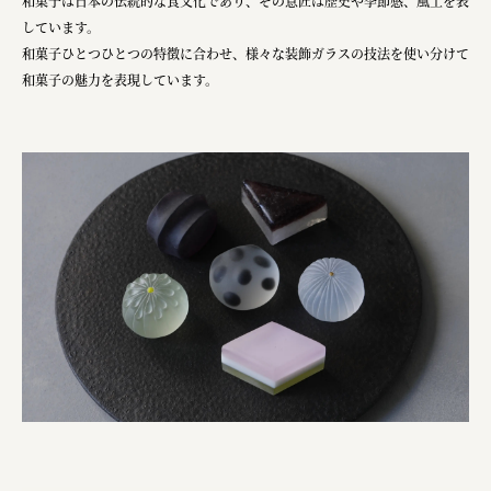
和菓子は日本の伝統的な食文化であり、その意匠は歴史や季節感、風土を表
しています。
オーナークライアント 日南市／設計・施工 株式会社乃
和菓子ひとつひとつの特徴に合わせ、様々な装飾ガラスの技法を使い分けて
株式会社美らイチゴ
和菓子の魅力を表現しています。
amirisu株式会社
SPACE COTAN株式会社 / 大樹町役場企画商工課航空
クワトロ Quattro
株式会社オレンジページ​
フジ物産株式会社
ユウキ食品株式会社, 株式会社ビーツ
お茶と酒たすき
野村不動産ビルディング株式会社
大堀相馬焼陶吉郎窯
株式会社ゼロワンブースター