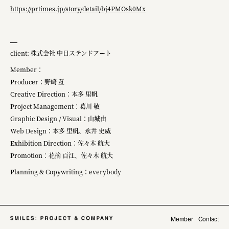
https://prtimes.jp/story/detail/bj4PMOsk0Mx
client: 株式会社 中日ステンドアート
Member​：
Producer：野崎​ 亙
Creative Direction：本多 里帆
Project Management：葛川 敬
Graphic Design / Visual：山城由
Web Design：本多 里帆、永井 ​史威
Exhibition Direction：佐々木 航大
Promotion：花摘 百江、佐々木 航大
Planning & Copywriting：everybody
Member
Contact