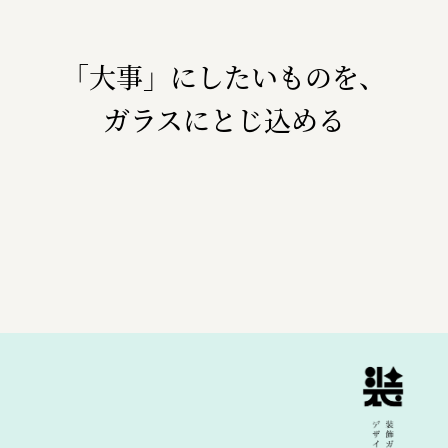
三國屋善五郎
「大事」にしたいものを、
福山電業株式会社
有限会社 南印度洋行
ガラスにとじ込める
株式会社カタパット
なかがわの恵み活用協議会
GLASS-LAB株式会社
株式会社オカムラ
株式会社ENO.STUDIO
日本商工会議所
ユウキ食品株式会社、株式会社広明通信社