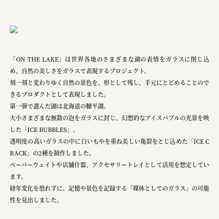
「ON THE LAKE」は世界各地のさまざまな湖の表情をガラスに閉じ込
め、自然の美しさをガラスで表現するプロジェクト。
刻一刻と変わりゆく自然の景色を、形として残し、手元にとどめることので
きるプロダクトとして表現しました。
第一弾で選んだ湖は北海道の糠平湖。
大小さまざまな無数の泡をガラスに封じ、幻想的なアイスバブルの光景を映
した「ICE BUBBLES」、
透明度の高いガラスの中に白いもやを重ね美しい亀裂をとじ込めた「ICE C
RACK」の2種を制作しました。
ペーパーウェイトや店舗什器、アクセサリートレイとして活用を想定してい
ます。
経年変化を恐れずに、記憶や景色を記録する「媒体としてのガラス」の可能
性を見出しました。