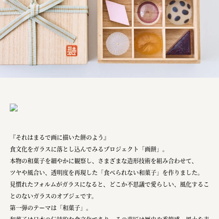
株式会社リビタ
宗教法人圓能寺立 若草幼稚園
株式会社 照沼
食処くさの根
株式会社クイーンピスタチオ
JR東日本クロスステーション
株式会社ハッチ
『それはまるで画に描いた餅のよう』
株式会社リブロプラス
食文化をガラスに落とし込んでみるプロジェクト「画餅」。
福島県商工会連合会
本物の和菓子を細やかに観察し、さまざまな造形技術を組み合わせて、
ツヤや風合い、透明度を再現した「食べられない和菓子」を作りました。
京セラ株式会社
見慣れたフォルムがガラスになると、どこか不思議で愛らしい、風化するこ
一般社団法人手紙寺
とのないガラスのオブジェです。
第一弾のテーマは「和菓子」。
土佐しらす食堂二万匹