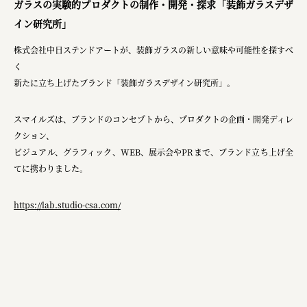
ガラスの実験的プロダクトの制作・開発・探求「装飾ガラスデザ
planning
イン研究所」
pr
株式会社中日ステンドアートが、装飾ガラスの新しい意味や可能性を探すべ
space
く
新たに立ち上げたブランド「装飾ガラスデザイン研究所」。
スマイルズは、ブランドのコンセプトから、プロダクトの企画・開発ディレ
Smiles
クション、
Soup Stock Tokyo
ビジュアル、グラフィック、WEB、展示会やPRまで、ブランド立ち上げ全
てに携わりました。
100本のスプーン
キリンホールディングス株式会社
https://lab.studio-csa.com/
ソロフレッシュコーヒーシステム株式会社
ピジョン株式会社
アトラス化成株式会社
複合的な形式で実施