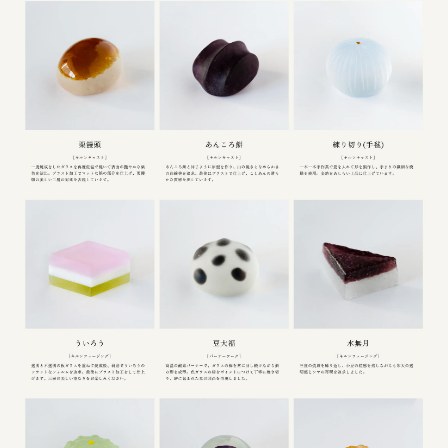
叶や豆冨 大椙食品
株式会社 京都産業振興センター
旭酒造株式会社
株式会社レリアン
日本出版販売株式会社
一般社団法人日本家具産業振興会、メッセフランクフルト
フードバレーとかち首都圏プロモーション実行委員会
株式会社 中華・高橋
株式会社ITC
オクズミ商事
学校法人加藤学園