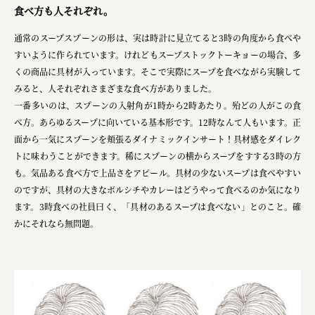
食べ方も人それぞれ​。
叶や豆冨 大椙食品
通常のスープスプーンの形は、実は時計に見立てると3時の角度から食べや
株式会社 京都産業振興センター
すいように作られています。​けれどもスープストックトーキョーの場合、多
くの商品に具材が入っています。そこで実際にスープを食べながら実験して
旭酒造株式会社
みると、人それぞれさまざまな食べ方がありました。​
株式会社レリアン
一番多いのは、スプーンの入射角が1時から2時あたり。殆どの人がこの食
べ方。あらゆるスープに向いている基本形です。12時なんて人もいます。正
日本出版販売株式会社
面から一気にスプーンを頬張るダイナミックインサート！具材感をダイレク
トに味わうことができます。稀にスプーンの横からスープをすする3時の方
一般社団法人日本家具産業振興会、メッセフランクフルト
も。気品ある食べ方で上品さをアピール。具材の少ないスープは食べやすい
フードバレーとかち首都圏プロモーション実行委員会
のですが、具材の大きなボルシチやカレーはどうやって食べるのか気になり
ます。​3時食べの社員曰く、「具材のあるスープは食べない」とのこと。確
株式会社 中華・高橋
かにそれなら無問題。​
株式会社ITC
オクズミ商事
学校法人加藤学園