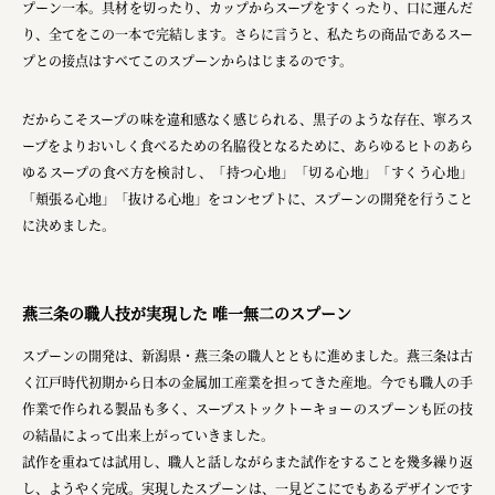
プーン一本。​具材を切ったり、カップからスープをすくったり、口に運んだ
り、全てをこの一本で完結します。さらに言うと、私たちの商品であるスー
プとの接点はすべてこのスプーンからはじまるのです。
だからこそスープの味を違和感なく感じられる、黒子のような存在、寧ろス
ープをよりおいしく食べるための名脇役となるために、あらゆるヒトのあら
ゆるスープの食べ方を検討し、「持つ心地」「切る心地」「すくう心地」
「頬張る心地」「抜ける心地」をコンセプトに、スプーンの開発を行うこと
に決めました。​
燕三条の職人技が実現した 唯一無二のスプーン
​スプーンの開発は、新潟県・燕三条の職人とともに進めました。燕三条は古
く江戸時代初期から日本の金属加工産業を担ってきた産地。今でも職人の手
作業で作られる製品も多く、スープストックトーキョーのスプーンも匠の技
の結晶によって出来上がっていきました。
試作を重ねては試用し、職人と話しながらまた試作をすることを幾多繰り返
し、ようやく完成。実現したスプーンは、一見どこにでもあるデザインです