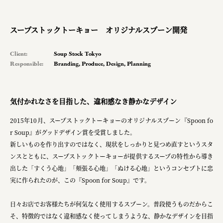
planning
pr
スープストックトーキョー オリジナルスプーン開発
space
Client:
Soup Stock Tokyo
Responsible:
Branding
,
Produce
,
Design
,
Planning
Smiles
気付かれなさを目指した、違和感なき静かなデザイン
Soup Stock Tokyo
2015年10月、スープストックトーキョーのオリジナルスプーン『Spoon fo
100本のスプーン
r Soup』がグッドデザイン賞を受賞しました。​
キリンホールディングス株式会社
新しいものを作り出すのではなく、現状をしっかりと見つめ直すというスタ
ンスとともに、スープストックトーキョーが提供するスープの特性から導き
ソロフレッシュコーヒーシステム株式会社
出した「すくう心地」「頬張る心地」「ぬける心地」というコンセプトに忠
実に作られたのが、この『Spoon for Soup』です。
ピジョン株式会社
アトラス化成株式会社
日々お店でお客様たちが何気なく使用するスプーン。​普段使うものだからこ
そ、特徴的ではなく違和感なく使ってしまうような、静かなデザインを目指
複合的な形式で実施