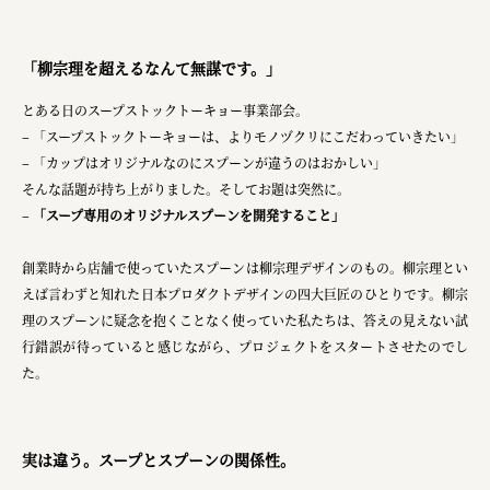
株式会社ロッテ
ourselves
「柳宗理を超えるなんて無謀です。」
一般財団法人 伝統的工芸品産業振興協会
とある日のスープストックトーキョー事業部会。​
株式会社池田泉州銀行
– 「スープストックトーキョーは、よりモノヅクリにこだわっていきたい」​
– 「カップはオリジナルなのにスプーンが違うのはおかしい」​
岡野バルブ製造株式会社
そんな話題が持ち上がりました。​そしてお題は突然に。
–
「スープ専用のオリジナルスプーンを開発すること」​
株式会社ふくや
三井不動産株式会社
創業時から店舗で使っていたスプーンは柳宗理デザインのもの。柳宗理とい
えば言わずと知れた日本プロダクトデザインの四大巨匠のひとりです。​柳宗
有限会社 丸久商店
理のスプーンに疑念を抱くことなく使っていた私たちは、答えの見えない試
株式会社イソガイ
行錯誤が待っていると感じながら、プロジェクトをスタートさせたのでし
た。
インターステラテクノロジズ株式会社
キッコーマン食品株式会社
実は違う。スープとスプーンの関係性。
住友化学株式会社