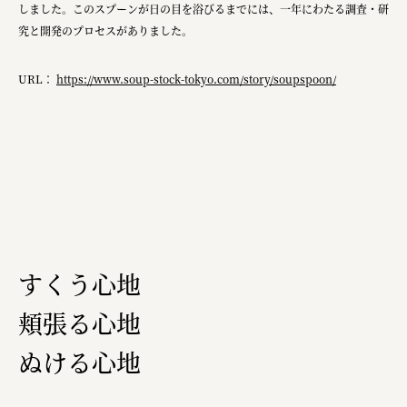
しました。このスプーンが日の目を浴びるまでには、一年にわたる調査・研
三國屋善五郎
究と開発のプロセスがありました。​
福山電業株式会社
URL：
https://www.soup-stock-tokyo.com/story/soupspoon/
有限会社 南印度洋行
株式会社カタパット
なかがわの恵み活用協議会
GLASS-LAB株式会社
株式会社オカムラ
株式会社ENO.STUDIO
すくう心地
頬張る心地
日本商工会議所
ぬける心地
ユウキ食品株式会社、株式会社広明通信社