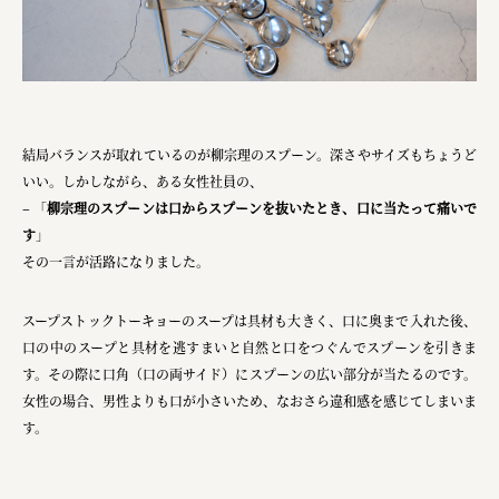
オーナークライアント 日南市／設計・施工 株式会社乃
株式会社美らイチゴ
amirisu株式会社
結局バランスが取れているのが柳宗理のスプーン。深さやサイズもちょうど
SPACE COTAN株式会社 / 大樹町役場企画商工課航空
いい。しかしながら、ある女性社員の、​
クワトロ Quattro
– 「
柳宗理のスプーンは口からスプーンを抜いたとき、口に当たって痛いで
す
」​
株式会社オレンジページ​
その一言が活路になりました。​
フジ物産株式会社
スープストックトーキョーのスープは具材も大きく、口に奥まで入れた後、
ユウキ食品株式会社, 株式会社ビーツ
口の中のスープと具材を逃すまいと自然と口をつぐんでスプーンを引きま
お茶と酒たすき
す。その際に口角（口の両サイド）にスプーンの広い部分が当たるのです。​
女性の場合、男性よりも口が小さいため、なおさら違和感を感じてしまいま
野村不動産ビルディング株式会社
す。​
大堀相馬焼陶吉郎窯
株式会社ゼロワンブースター