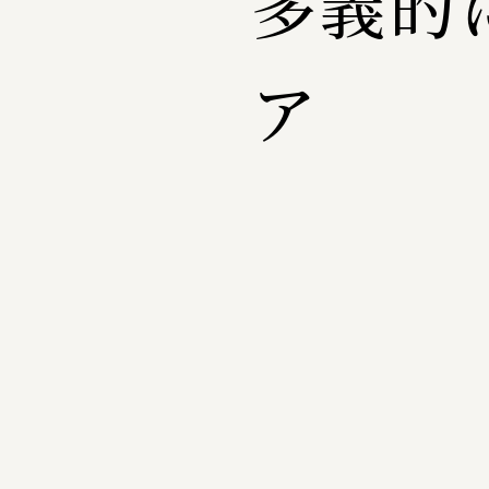
多義的
ア