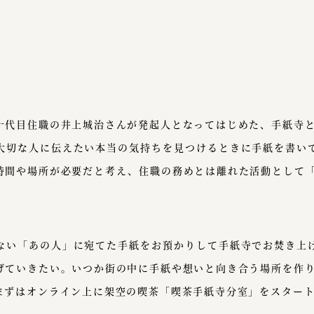
十代目住職の井上城治さんが発起人となってはじめた、手紙寺
大切な人に伝えたい本当の気持ちを見つけるときに手紙を書い
時間や場所が必要だと考え、住職の務めとは離れた活動として
ない「あの人」に宛てた手紙をお預かりして手紙寺でお焚き上
げていきたい。いつか街の中に手紙や想いと向き合う場所を作
まずはオンライン上に架空の喫茶「喫茶手紙寺分室」をスター