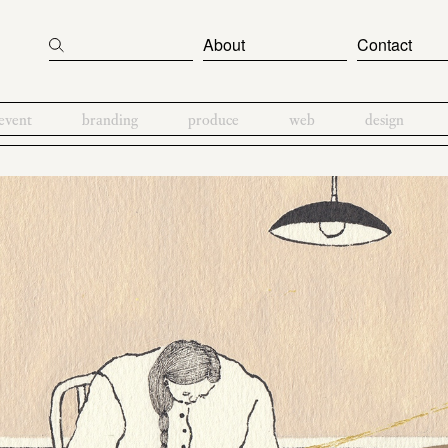
About
Contact
event
branding
produce
web
design