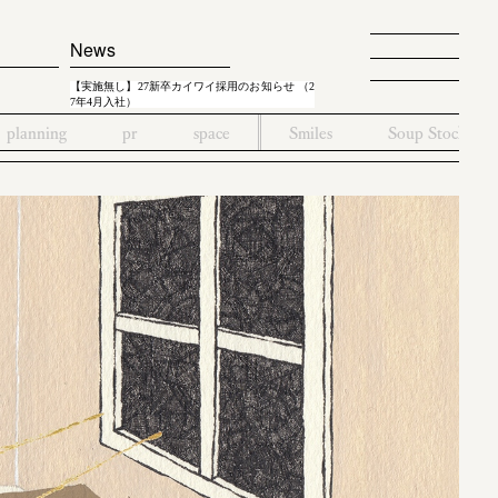
News
【実施無し】27新卒カイワイ採用のお知らせ （2
7年4月入社）
planning
pr
space
Smiles
Soup Stock To