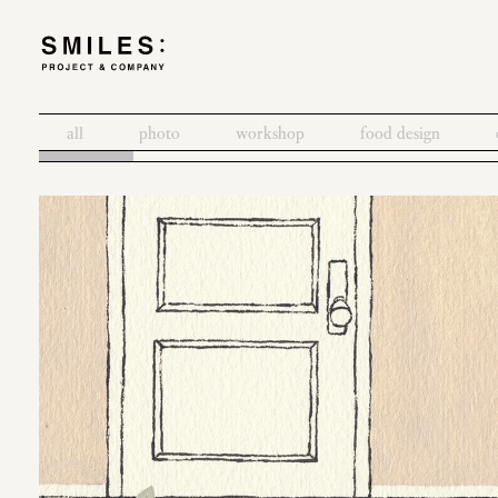
all
photo
workshop
food design