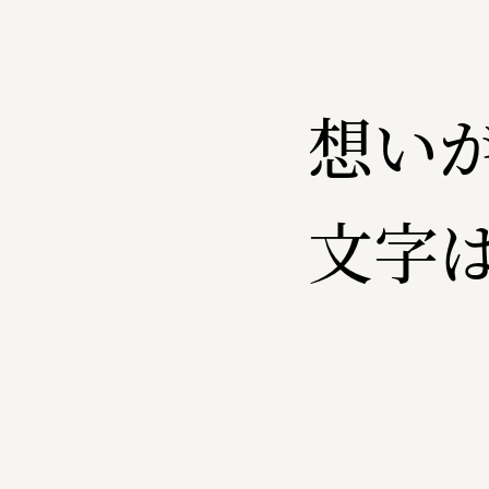
想い
文字