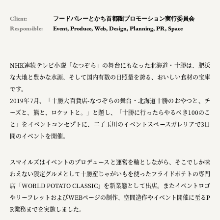
planning
Client:
フードバレーとかち首都圏プロモーション実行委員会
pr
Responsible:
Event
,
Produce
,
Web
,
Design
,
Planning
,
PR
,
Space
space
NHK連続テレビ小説「なつぞら」の舞台にもなった北海道・十勝は、​肥沃
な大地と豊かな水源、そして国内有数の日照量を誇る、おいしい食材の宝庫
Smiles
です。​
2019年7月、「十勝大百貨店-なつぞらの舞台・北海道十勝のおやつと、チ
Soup Stock Tokyo
ーズと、熊と、ロケットと。」と題し、「十勝に行ったらやるべき100のこ
100本のスプーン
と」をイベントコンセプトに、二子玉川のイベントスペースガレリアで3日
間のイベントを開催。​
メッセフランクフルト ジャパン株式会社
キリンホールディングス株式会社
スマイルズはイベントのプロデュースと運営を軸としながら、そこでしか味
わえない限定グルメとして十勝産じゃがいもを使ったフライドポテトの専門
ソロフレッシュコーヒーシステム株式会社
店「WORLD POTATO CLASSIC」を新業態として出店。またイベントロゴ
やリーフレットおよびWEBページの制作、空間造作やイベント開催に至るP
ピジョン株式会社
R業務までを実施しました。
アトラス化成株式会社