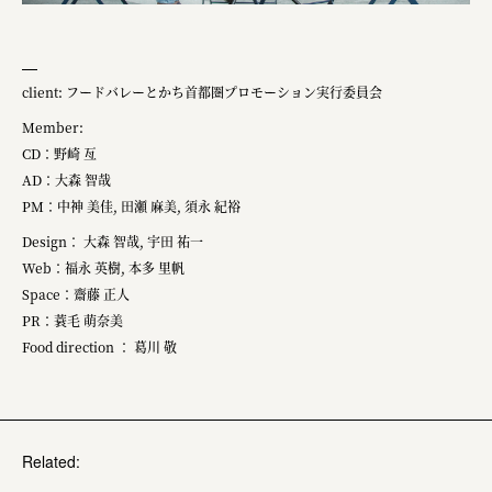
client: フードバレーとかち首都圏プロモーション実行委員会
Member:
CD：野崎 亙
AD：大森 智哉
PM：中神 美佳, 田瀬​ 麻美, 須永 紀裕
Design： 大森 智哉, 宇田 祐一
Web：福永 英樹, 本多 ​里帆
Space：齋藤 正人
PR：蓑毛 萌奈美
Food direction ： 葛川 敬
Related: