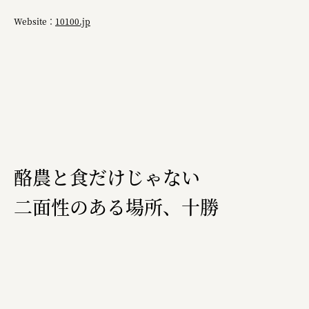
複合的な形式で実施
Website：
10100.jp
三國屋善五郎
福山電業株式会社
有限会社 南印度洋行
株式会社カタパット
なかがわの恵み活用協議会
酪農と食だけじゃない
GLASS-LAB株式会社
二面性のある場所、十勝
株式会社オカムラ
株式会社ENO.STUDIO
日本商工会議所
ユウキ食品株式会社、株式会社広明通信社