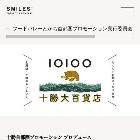
フードバレーとかち首都圏プロモーション実行委員会
all
photo
workshop
food design
event
branding
produce
web
design
十勝首都圏プロモーション プロデュース