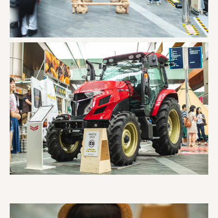
株式会社リビタ
宗教法人圓能寺立 若草幼稚園
株式会社 照沼
食処くさの根
株式会社クイーンピスタチオ
JR東日本クロスステーション
株式会社ハッチ
株式会社リブロプラス
福島県商工会連合会
京セラ株式会社
一般社団法人手紙寺
土佐しらす食堂二万匹