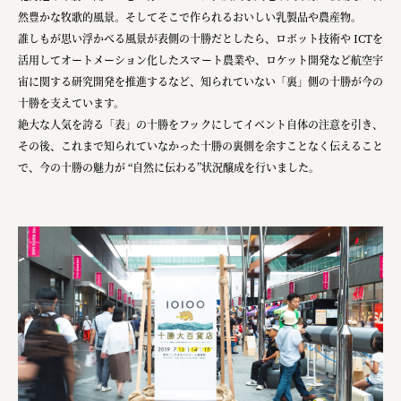
株式会社ロッテ
然豊かな牧歌的風景。そしてそこで作られるおいしい乳製品や農産物。
誰しもが思い浮かべる風景が表側の十勝だとしたら、ロボット技術や ICTを
ourselves
活用してオートメーション化したスマート農業や、ロケット開発など航空宇
一般財団法人 伝統的工芸品産業振興協会
宙に関する研究開発を推進するなど、知られていない「裏」側の十勝が今の
十勝を支えています。
株式会社池田泉州銀行
絶大な人気を誇る「表」の十勝をフックにしてイベント自体の注意を引き、
岡野バルブ製造株式会社
その後、これまで知られていなかった十勝の裏側を余すことなく伝えること
で、今の十勝の魅力が “自然に伝わる”状況醸成を行いました。
株式会社ふくや
三井不動産株式会社
有限会社 丸久商店
株式会社イソガイ
インターステラテクノロジズ株式会社
キッコーマン食品株式会社
住友化学株式会社