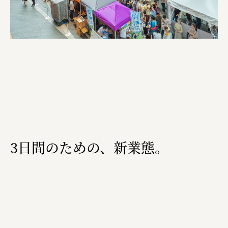
叶や豆冨 大椙食品
株式会社 京都産業振興センター
旭酒造株式会社
株式会社レリアン
日本出版販売株式会社
一般社団法人日本家具産業振興会、メッセフランクフルト
株式会社 中華・高橋
3日間のための、新業態。
株式会社ITC
オクズミ商事
学校法人加藤学園
横浜市