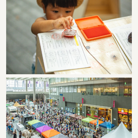
オーナークライアント 日南市／設計・施工 株式会社乃
株式会社美らイチゴ
amirisu株式会社
SPACE COTAN株式会社 / 大樹町役場企画商工課航空
クワトロ Quattro
株式会社オレンジページ​
フジ物産株式会社
ユウキ食品株式会社, 株式会社ビーツ
お茶と酒たすき
野村不動産ビルディング株式会社
大堀相馬焼陶吉郎窯
株式会社ゼロワンブースター