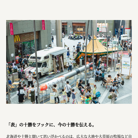
株式会社ひらく
株式会社ニューテックシンセイ
PALAB
株式会社ドリームプラザ
GOEMON
株式会社ヤマサン
株式会社 マツバラ
株式会社東果堂
アトラス化成
株式会社 中日ステンドアート
DEAR FRIEND'S
「表」の十勝をフックに、今の十勝を伝える。
株式会社ポーラ
北海道や十勝と聞いて思い浮かべるのは、広大な大地や大草原の牧場など自