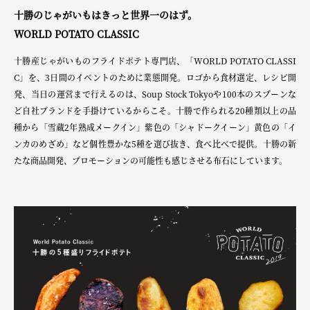
十勝のじゃがいもはきっと世界一のはず。
WORLD POTATO CLASSIC
十勝産じゃがいものフライドポテト専門店、「WORLD POTATO CLASSI
C」を、3日間のイベントのために業態開発。ロゴから食材選定、レシピ開
発、当日の運営まで行えるのは、Soup Stock Tokyoや100本のスプーンな
ど自社ブランドを手掛けているからこそ。十勝で作られる20種類以上の品
種から「雪蔵2年熟成メークイン」紫色の「シャドークイーン」黄色の「イ
ンカのめざめ」など個性豊かな5種を選び抜き、食べ比べで提供。十勝の新
たな商品開発、プロモーションの可能性も感じさせる布石にしています。