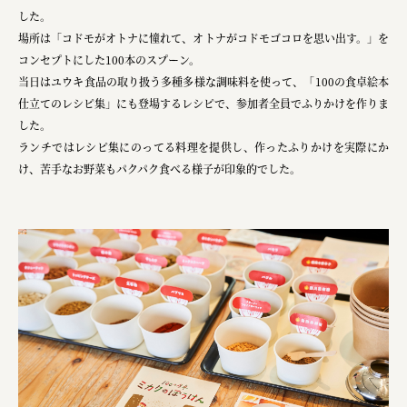
した。
株式会社 京都産業振興センター
場所は「コドモがオトナに憧れて、オトナがコドモゴコロを思い出す。」を
コンセプトにした100本のスプーン。
旭酒造株式会社
当日はユウキ食品の取り扱う多種多様な調味料を使って、「100の食卓絵本
株式会社レリアン
仕立てのレシピ集」にも登場するレシピで、参加者全員でふりかけを作りま
した。
日本出版販売株式会社
ランチではレシピ集にのってる料理を提供し、作ったふりかけを実際にか
一般社団法人日本家具産業振興会、メッセフランクフルト
け、苦手なお野菜もパクパク食べる様子が印象的でした。
フードバレーとかち首都圏プロモーション実行委員会
株式会社 中華・高橋
株式会社ITC
オクズミ商事
学校法人加藤学園
横浜市