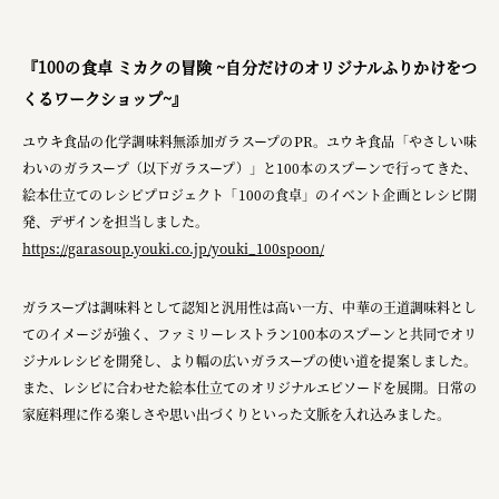
pr
space
『100の食卓 ミカクの冒険 ~自分だけのオリジナルふりかけをつ
くるワークショップ~』
ユウキ食品の化学調味料無添加ガラスープのPR。ユウキ食品「やさしい味
Smiles
わいのガラスープ（以下ガラスープ）」と100本のスプーンで行ってきた、
絵本仕立てのレシピプロジェクト「100の食卓」のイベント企画とレシピ開
Soup Stock Tokyo
発、デザインを担当しました。
100本のスプーン
https://garasoup.youki.co.jp/youki_100spoon/
メッセフランクフルト ジャパン株式会社
ガラスープは調味料として認知と汎用性は高い一方、中華の王道調味料とし
キリンホールディングス株式会社
てのイメージが強く、ファミリーレストラン100本のスプーンと共同でオリ
ジナルレシピを開発し、より幅の広いガラスープの使い道を提案しました。
ソロフレッシュコーヒーシステム株式会社
また、レシピに合わせた絵本仕立てのオリジナルエピソードを展開。日常の
ピジョン株式会社
家庭料理に作る楽しさや思い出づくりといった文脈を入れ込みました。​
アトラス化成株式会社
複合的な形式で実施