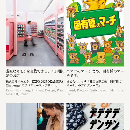
素直なキモチを交換できる、7日間限
コアラのマーチ改め、固有種のマー
定のお店
チです。
株式会社オカムラ「EXPO 2025 OKAMURA
株式会社ロッテ「社会貢献活動「固有種の
Challenge のプロデュース・デザイン」
マーチ」のプロデュース」
Event, Branding, Produce, Design, Plan
Event, Produce, Web, Design, Planning,
ning, PR, Space
PR