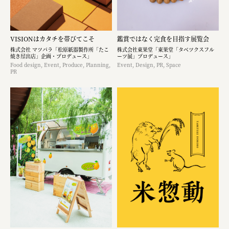
VISIONはカタチを帯びてこそ
鑑賞ではなく完食を目指す展覧会
株式会社 マツバラ「松原紙器製作所「たこ
株式会社東果堂「東果堂「タベツクスフル
焼き屋出店」企画・プロデュース」
ーツ展」プロデュース」
Food design, Event, Produce, Planning,
Event, Design, PR, Space
PR