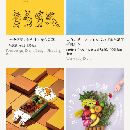
「米を惣菜で動かす」が合言葉
ようこそ、スマイルズの『全員講師
研修』へ
「米惣動 vol.1 北陸編」
Smiles「スマイルズの新人研修「全員講師
Food design, Event, Design, Planning,
研修」」
PR
Workshop, Event