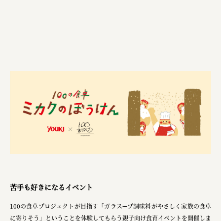
株式会社美らイチゴ
amirisu株式会社
SPACE COTAN株式会社 / 大樹町役場企画商工課航空
クワトロ Quattro
株式会社オレンジページ​
フジ物産株式会社
ユウキ食品株式会社, 株式会社ビーツ
お茶と酒たすき
野村不動産ビルディング株式会社
大堀相馬焼陶吉郎窯
苦手も好きになるイベント
株式会社ゼロワンブースター
100の食卓プロジェクトが目指す「ガラスープ調味料がやさしく家族の食卓
に寄りそう」ということを体験してもらう親子向け食育イベントを開催しま
叶や豆冨 大椙食品