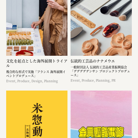
文化を起点とした海外展開トライア
伝統的工芸品のナナメウエ
ル
一般財団法人 伝統的工芸品産業振興協会
「デデデデデンサン プロジェクトプロデュ
複合的な形式で実施「フランス 海外展開イ
ース」
ベントプロデュース」
Event, Produce, Planning, PR
Event, Produce, Design, Planning