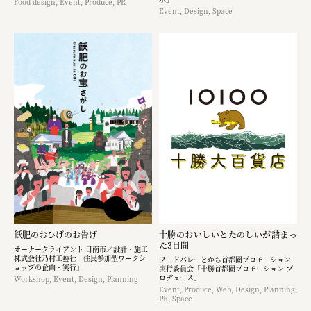
Food design, Event, Produce, PR
Event, Design, Space
飫肥のおひげのお告げ
十勝のおいしいとたのしいが詰まっ
た3日間
オーナークライアント 日南市／設計・施工
株式会社乃村工藝社「住民参加型ワークシ
フードバレーとかち首都圏プロモーション
ョップの企画・実行」
実行委員会「十勝首都圏プロモーション プ
ロデュース」
Workshop, Event, Design, Planning
Event, Produce, Web, Design, Planning,
PR, Space