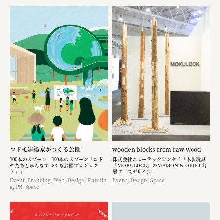
コドモ建築家がつくる公園
wooden blocks from raw wood
100本のスプーン「100本のスプーン「コド
株式会社ニューテックシンセイ「木製玩具
モたちとみんなでつくる公園プロジェク
『MOKULOCK』のMAISON & OBJET出
ト」」
展ブースデザイン」
Event, Branding, Web, Design, Plannin
Event, Design, Space
g, PR, Space