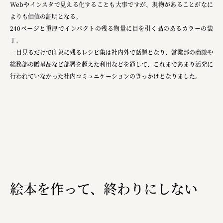
Webやインスタで見える化することも大事ですが、現物があることがなに
宗教法人圓能寺立 若草幼稚園
よりも価値の証明となる。
株式会社 照沼
240ページと重厚でインパクトの残る物量に目を引く品のあるカラーの装
丁。
食処くさの根
一目見るだけで印象に残るレシピ集は社内外で話題となり、営業部の商談や
総務部の贈呈品など部署を超えた利用などを通して、これまであまり活発に
株式会社クイーンピスタチオ
行われていなかった社内コミュニケーションのきっかけとなりました。
JR東日本クロスステーション
株式会社ハッチ
株式会社リブロプラス
福島県商工会連合会
京セラ株式会社
一般社団法人手紙寺
絵本を作って、終わりにしない
土佐しらす食堂二万匹
オーナークライアント 日南市／設計・施工 株式会社乃