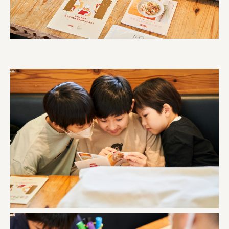
株式会社 未来ガ驚喜研究所
Panasonic
江東区
日鉄興和不動産株式会社
株式会社コスモスイニシア
株式会社亀屋万年堂