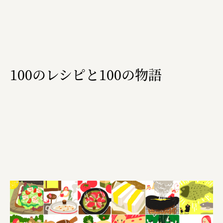
三國屋善五郎
福山電業株式会社
有限会社 南印度洋行
100のレシピと100の物語
株式会社カタパット
なかがわの恵み活用協議会
GLASS-LAB株式会社
株式会社オカムラ
株式会社ENO.STUDIO
日本商工会議所
ユウキ食品株式会社、株式会社広明通信社
株式会社ひらく