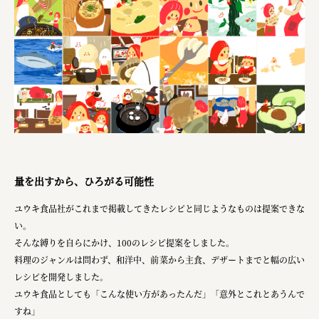
株式会社ニューテックシンセイ
PALAB
株式会社ドリームプラザ
GOEMON
株式会社ヤマサン
株式会社 マツバラ
株式会社東果堂
量を出すから、ひろがる可能性
アトラス化成
ユウキ食品社がこれまで掲載してきたレシピと同じようなものは提案できな
株式会社 中日ステンドアート
い。
そんな縛りを自らにかけ、100のレシピ提案をしました。
DEAR FRIEND'S
料理のジャンルは問わず、和洋中、前菜から主食、デザートまでと幅の広い
株式会社ポーラ
レシピを開発しました。
ユウキ食品としても「こんな使い方があったんだ」「意外とこれとあうんで
株式会社ロッテ
すね」