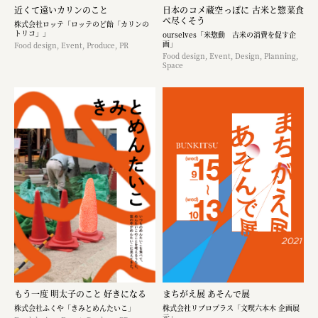
近くて遠いカリンのこと
日本のコメ蔵空っぽに 古米と惣菜食
べ尽くそう
株式会社ロッテ「ロッテのど飴「カリンの
トリコ」」
ourselves「米惣動 古米の消費を促す企
画」
Food design, Event, Produce, PR
Food design, Event, Design, Planning,
Space
もう一度 明太子のこと 好きになる
まちがえ展 あそんで展
株式会社ふくや「きみとめんたいこ」
株式会社リブロプラス「文喫六本木 企画展
示」