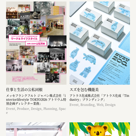
仕事と生活の公私同根
スズを包む機能美
メッセフランクフルト ジャパン株式会社「i
アトラス化成株式会社「アトラス化成「Tin
nteriorlifestyle TOKYO2026 アトリウム特
dustry」ブランディング」
別企画ディレクター業務」
Event, Branding, Web, Design
Event, Produce, Design, Planning, Spac
e