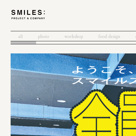
all
photo
workshop
food design