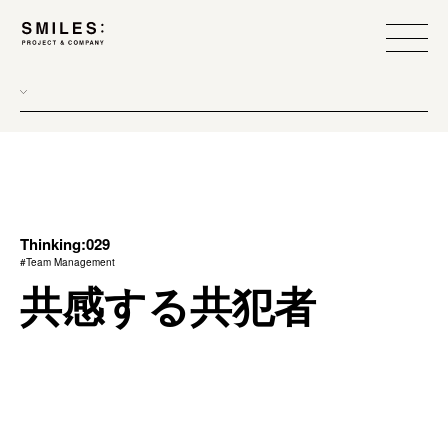
all
donew
branding
scope
Thinking:029
#Team Management
process
共感する共犯者
team management
method