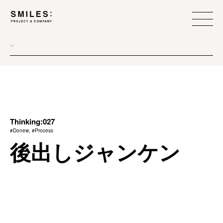
all
donew
branding
scope
Thinking:027
#Donew, #Process
process
後出しジャンケン
team management
method