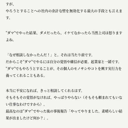
すが、
やろうとすることへの社内の余計な壁を無効化する最大の手段とも言えま
す。
”ダマ”でやった結果、ダメだったら、イケてなかったら当然上司は怒ります
よね。
「なぜ相談しなかったんだ！」と。それは当たり前です。
だからこそ”ダマ”でやるには自分の覚悟や確信が必要。起業家と一緒です。
”ダマ”でもやろうとすることが、その個人のモノサシやコトを興す実行力を
養ってくれることもある。
本当に不安になれば、きっと相談してくれるはず。
そもそもその覚悟がなければ、やっぱりやらない（そもそも頼まれてもいな
い仕事なわけですから）。
最高なのは”ダマ”でやった後の事後報告「やってやりました。素晴らしい結
果が出ましたけど何か？」。