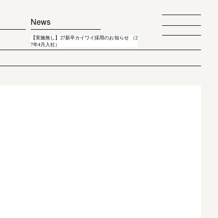
News
【実施無し】27新卒カイワイ採用のお知らせ （2
7年4月入社）