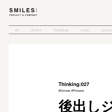
all
donew
branding
scope
proces
Thinking:027
#Donew, #Process
後出し