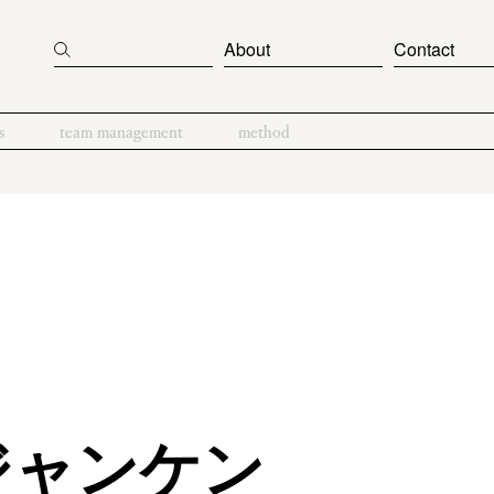
About
Contact
s
team management
method
ジャンケン