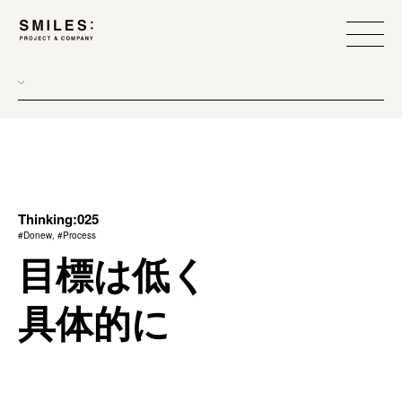
all
donew
branding
scope
Thinking:025
#Donew, #Process
process
目標は低く
team management
具体的に
method