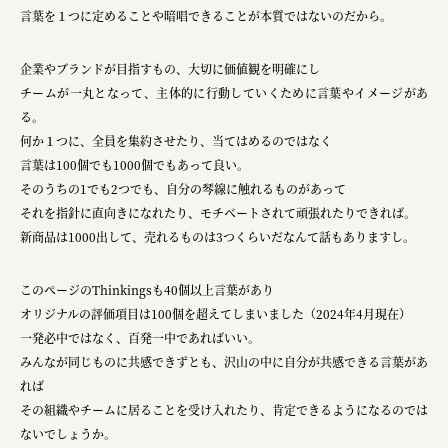
言葉を１つに定めることや暗唱できることが本質ではないのだから。
企業やブランドが目指すもの、大切に価値観を明確にし
チームが一丸となって、主体的に行動していくために言葉やイメージがあ
る。
何か１つに、全員を集約させたり、当てはめるのではなく
言葉は100個でも1000個でもあって良い。
そのうちの1でも2つでも、自分の琴線に触れるものがあって
それを指針に直向きになれたり、モチベートされて頑張れたりできれば。
新商品は1000出して、売れるものは3つくらいだなんて話もありますし。
このページのThinkingsも40個以上言葉があり
オリジナルの評価項目は100個を超えてしまいました（2024年4月現在）
一発必中ではなく、百発一中であればいい。
みんなが同じものに共感できずとも、沢山の中に自分が共感できる言葉があ
れば
その組織やチームに居ることを受け入れたり、肯定できるようになるのでは
ないでしょうか。