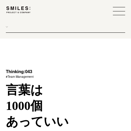
all
donew
branding
scope
Thinking:043
#Team Management
process
言葉は
team management
1000個
method
あっていい