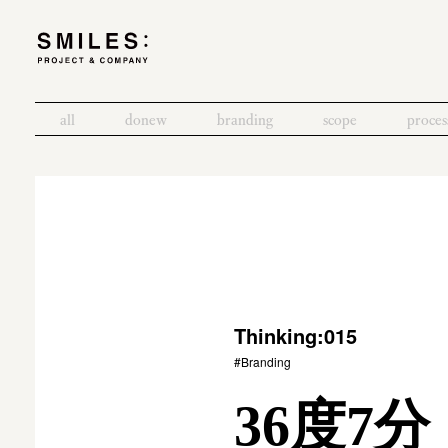
all
donew
branding
scope
proces
Thinking:015
#Branding
36度7分