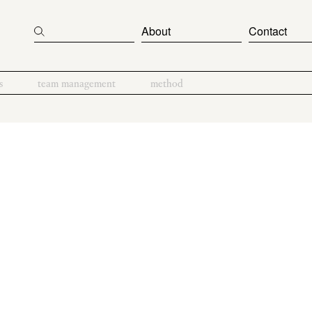
About
Contact
s
team management
method