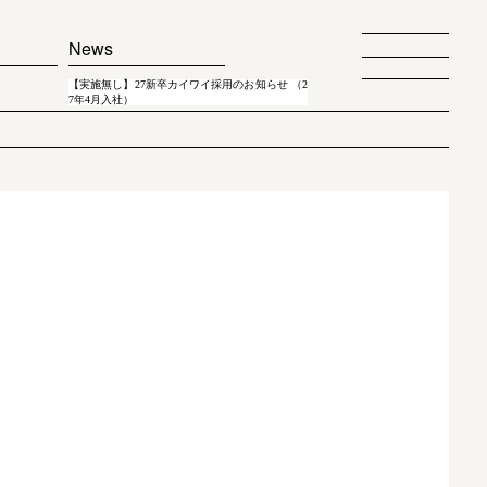
News
【実施無し】27新卒カイワイ採用のお知らせ （2
7年4月入社）