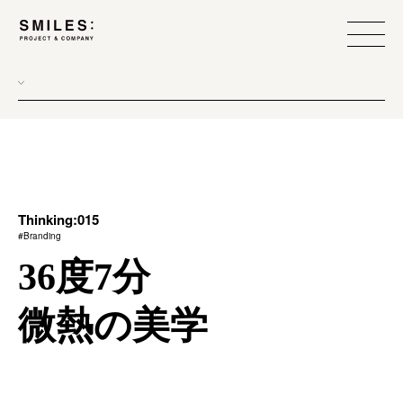
all
donew
branding
scope
Thinking:015
#Branding
process
36度7分
team management
微熱の美学
method