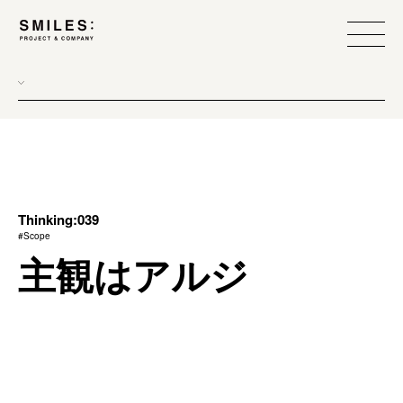
all
donew
branding
scope
Thinking:039
#Scope
process
主観はアルジ
team management
method