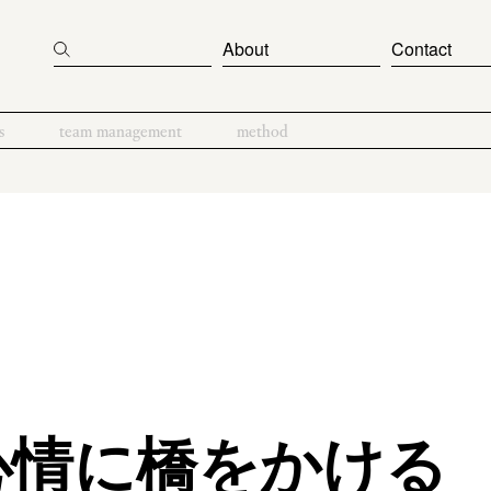
About
Contact
s
team management
method
心情に橋をかける