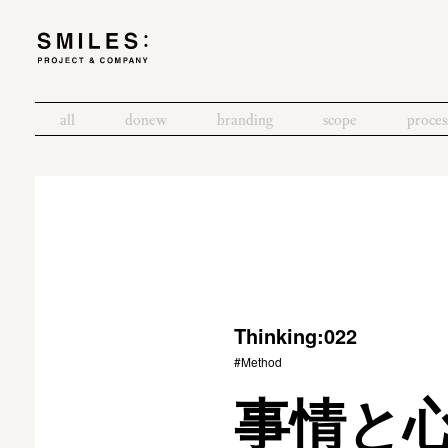
all
donew
branding
scope
proces
Thinking:022
#Method
事情と