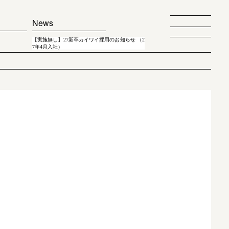
News
【実施無し】27新卒カイワイ採用のお知らせ （2
7年4月入社）