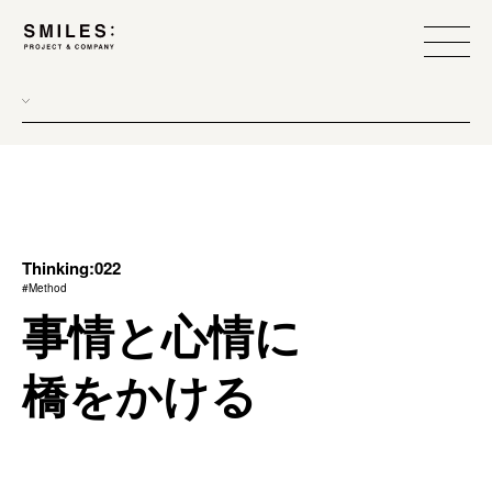
all
donew
branding
scope
Thinking:022
#Method
process
事情と心情に
team management
橋をかける
method