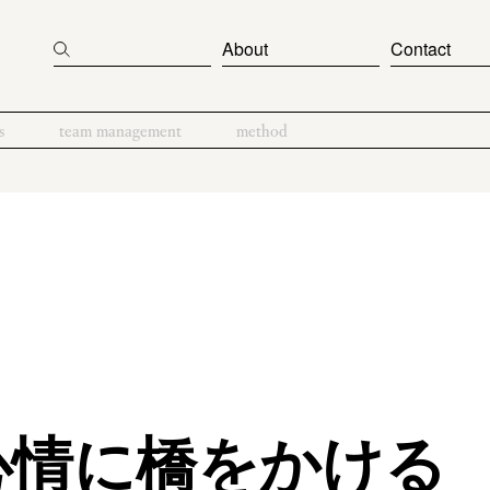
About
Contact
s
team management
method
心情に橋をかける