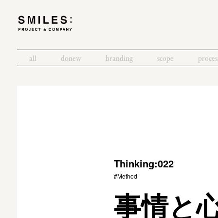
all
donew
branding
scope
proces
Thinking:022
#Method
事情と