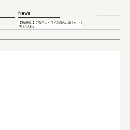
News
【実施無し】27新卒カイワイ採用のお知らせ （2
7年4月入社）