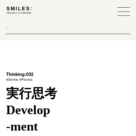
all
donew
branding
scope
Thinking:032
#Donew, #Process
process
実行思考
team management
Develop
method
-ment