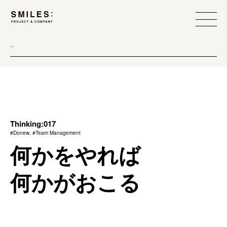
all
donew
branding
scope
Thinking:017
#Donew, #Team Management
process
何かをやれば
team management
何かがおこる
method