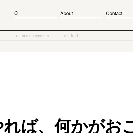
About
Contact
s
team management
method
やれば、何かがお