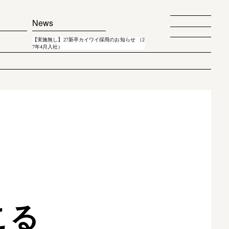
News
【実施無し】27新卒カイワイ採用のお知らせ （2
7年4月入社）
こる