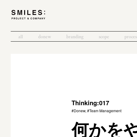
all
donew
branding
scope
proces
Thinking:017
#Donew, #Team Management
何かを