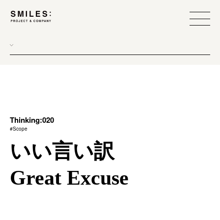
all
donew
branding
scope
Thinking:020
#Scope
process
いい言い訳
team management
Great Excuse
method