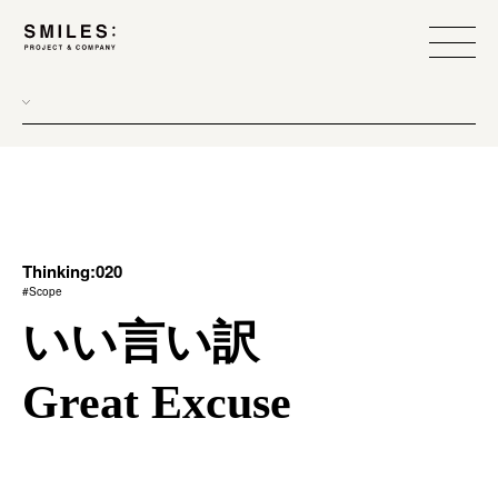
all
donew
branding
scope
Thinking:020
#Scope
process
いい言い訳
team management
Great Excuse
method